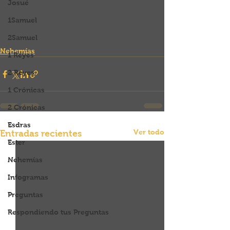
Josué
1Samuel
2Samuel
Nehemías
1 Reyes
2 Reyes
1 Crónicas
2 Crónicas
Esdras
Ver todo
Entradas recientes
Ester
Nehemías
Infogramas
Preguntas
Respondiendo tus Preguntas