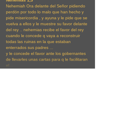
Nehemias 1,3
Nehemiah Ora delante del Señor pidiendo 
perdón por todo lo malo que han hecho y 
pide misericordia , y ayuna y le pide que se 
vuelva a ellos y le muestre su favor delante 
del rey .. nehemias recibe el favor del rey 
cuando le concede q vaya a reconstruir 
todas las ruinas en la que estaban 
enterrados sus padres ... 
y le concede el favor ante los gobernantes 
de llevarles unas cartas para q le facilitaran 
el…
Mostrar más
Me gusta
Valentina Escalante
06 abr 2021
Nehemía estaba entristecido y también 
tenía miedo de la tarea que debía 
completar, pero confiaba en Dios que 