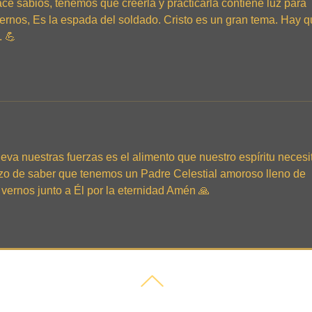
ce sabios, tenemos que creerla y practicarla contiene luz para 
ernos, Es la espada del soldado. Cristo es un gran tema. Hay q
. 💪
eva nuestras fuerzas es el alimento que nuestro espíritu necesit
ozo de saber que tenemos un Padre Celestial amoroso lleno de 
 vernos junto a Él por la eternidad Amén 🙏 
© 2025 by UMC Ministries