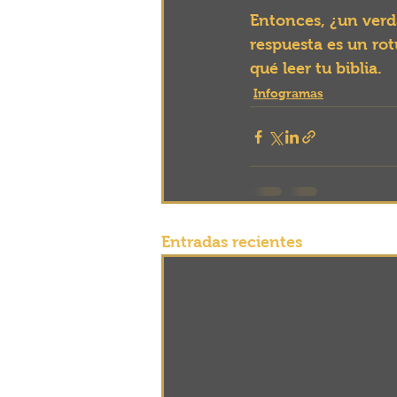
Entonces, ¿un verda
respuesta es un ro
qué leer tu biblia.
Infogramas
Entradas recientes