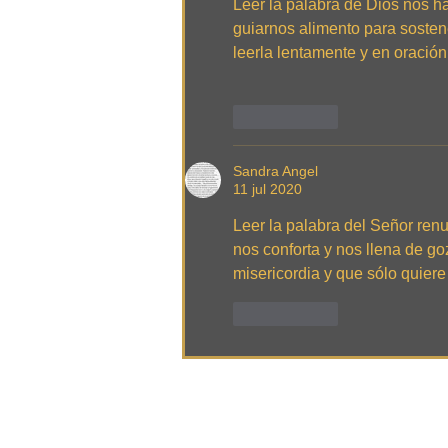
Leer la palabra de Dios nos ha
guiarnos alimento para sosten
leerla lentamente y en oración
Me gusta
Sandra Angel
11 jul 2020
Leer la palabra del Señor renu
nos conforta y nos llena de g
misericordia y que sólo quiere
Me gusta
Tel: +1-630-501-9324