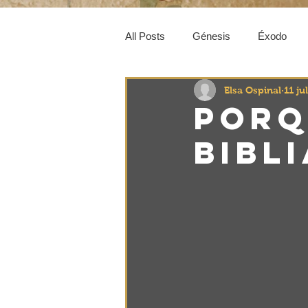
All Posts
Génesis
Éxodo
Elsa Ospinal
11 ju
Rut
Josué
1Samuel
Porq
bibli
2 Crónicas
Esdras
Este
Respondiendo tus Preguntas