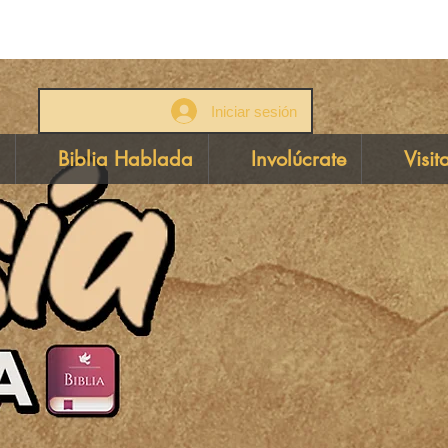
Iniciar sesión
Biblia Hablada
Involúcrate
Visit