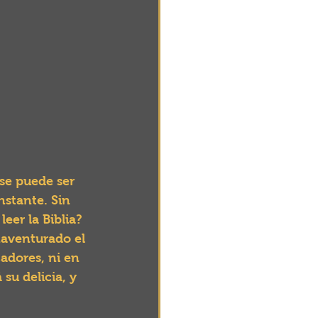
 se puede ser 
nstante. Sin 
er la Biblia? 
naventurado el 
dores, ni en 
su delicia, y 