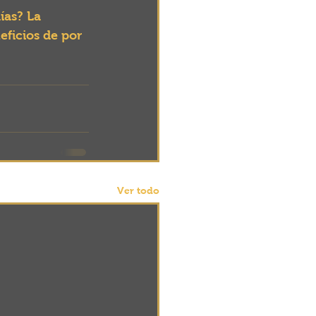
ías? La 
ficios de por 
Ver todo