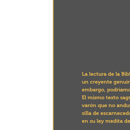
La lectura de la Bi
un creyente genuino
embargo, podríamos
El mismo texto sagr
varón que no anduv
silla de escarneced
en su ley medita de