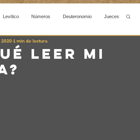
Levítico
Números
Deuteronomio
Jueces
l 2020
1 min de lectura
2Samuel
1 Reyes
2 Reyes
1 Crónicas
ué leer mi
a?
r
Nehemías
Infogramas
Preguntas