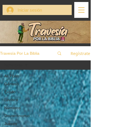
Iniciar sesión
Regístrate
Travesía Por La Biblia
Nehemías
All Posts
Génesis
Éxodo
Levítico
Números
Deuteronomio
Jueces