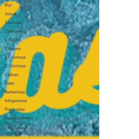
Rut
Josué
1Samuel
2Samuel
1 Reyes
2 Reyes
1 Crónicas
2 Crónicas
Esdras
Ester
Nehemías
Infogramas
Preguntas
Respondiendo
tus
Preguntas