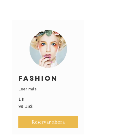
Fashion
Leer más
1 h
99
99 US$
dólares
estadounidenses
Reservar ahora