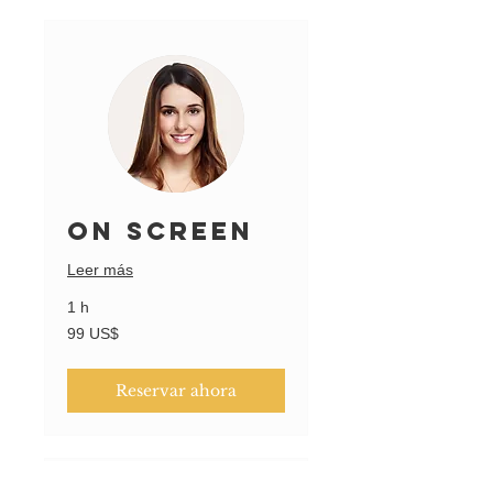
On Screen
Leer más
1 h
99
99 US$
dólares
estadounidenses
Reservar ahora