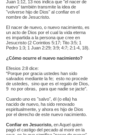
Juan 1:12, 13 nos indica que "el nacer de
nuevo" también transmite la idea de
"volverse hijo de Dios" al confiar en el
nombre de Jesucristo.
El nacer de nuevo, o nuevo nacimiento, es
un acto de Dios por el cual la vida eterna
es impartida a la persona que cree en
Jesucristo (2 Corintios 5:17; Tito 3:5; 1
Pedro 1:3; 1 Juan 2:29; 3:9; 4:7; 2:1-4, 18).
¿Cómo ocurre el nuevo nacimiento?
Efesios 2:8 dice:
“Porque por gracia ustedes han sido
salvados mediante la fe; esto no procede
de ustedes, sino que es el regalo de Dios,
9 no por obras, para que nadie se jacte”.
Cuando uno es "salvo", él (o ella) ha
nacido de nuevo, ha sido renovado
espiritualmente, y ahora es hijo de Dios
por el derecho de este nuevo nacimiento.
Confiar en Jesucristo,
en Aquel quien
pagó el castigo del pecado al morir en la
cruz, es lo que significa "nacer de nuevo"