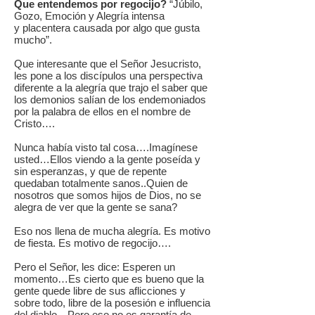
Que entendemos por regocijo?
“Júbilo,
Gozo, Emoción y Alegría intensa
y placentera causada por algo que gusta
mucho”.
Que interesante que el Señor Jesucristo,
les pone a los discípulos una perspectiva
diferente a la alegría que trajo el saber que
los demonios salían de los endemoniados
por la palabra de ellos en el nombre de
Cristo….
Nunca había visto tal cosa….Imagínese
usted…Ellos viendo a la gente poseída y
sin esperanzas, y que de repente
quedaban totalmente sanos..Quien de
nosotros que somos hijos de Dios, no se
alegra de ver que la gente se sana?
Eso nos llena de mucha alegría. Es motivo
de fiesta. Es motivo de regocijo….
Pero el Señor, les dice: Esperen un
momento…Es cierto que es bueno que la
gente quede libre de sus aflicciones y
sobre todo, libre de la posesión e influencia
del diablo…Pero eso no es garantía de