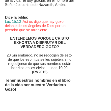
de la vida. Te doy gracias en el nombre del
Señor Jesucristo de Nazareth, Amén.
Dice la biblia:
Luc 15:10
Así os digo que hay gozo
delante de los ángeles de Dios por un
pecador que se arrepiente.
ENTENDEMOS PORQUE CRISTO
EXHORTA A DISFRUTAR DEL
VERDADERO GOZO?
20 Sin embargo, no se regocijen de esto,
de que los espíritus se les sujeten, sino
regocíjense de que sus nombres están
inscritos en los cielos. Lucas 10:20
(RV2015)
Tener nuestros nombres en el libro
de la vida ser nuestro Verdadero
Gozo!
Amen!!
De aquí en adelante, Jesucristo se