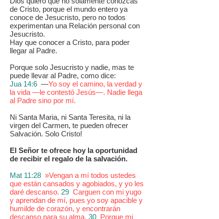
Dios quiero que no solamente conozcas
de Cristo, porque el mundo entero ya
conoce de Jesucristo, pero no todos
experimentan una Relación personal con
Jesucristo.
Hay que conocer a Cristo, para poder
llegar al Padre.
Porque solo Jesucristo y nadie, mas te
puede llevar al Padre, como dice:
Jua 14:6
—
Yo soy el camino, la verdad y
la vida —le contestó Jesús—. Nadie llega
al Padre sino por mí.
Ni Santa Maria, ni Santa Teresita, ni la
virgen del Carmen, te pueden ofrecer
Salvación. Solo Cristo!
El Señor te ofrece hoy la oportunidad
de recibir el regalo de la salvación.
Mat 11:28
»Vengan a mí todos ustedes
que están cansados y agobiados, y yo les
daré descanso.
29
Carguen con mi yugo
y aprendan de mí, pues yo soy apacible y
humilde de corazón, y encontrarán
descanso para su alma.
30
Porque mi