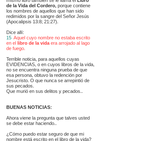
mismo libro también se le llama el
Libro
de la Vida del Cordero,
porque contiene
los nombres de aquellos que han sido
redimidos por la sangre del Señor Jesús
(Apocalipsis 13:8; 21:27).
Dice allí:
15
Aquel cuyo nombre no estaba escrito
en el
libro de la vida
era arrojado al lago
de fuego.
Terrible noticia, para aquellos cuyas
EVIDENCIAS, o en cuyos libros de la vida,
no se encuentra ninguna prueba de que
esa persona, obtuvo la redención por
Jesucristo. O que nunca se arrepintió de
sus pecados.
Que murió en sus delitos y pecados..
BUENAS NOTICIAS:
Ahora viene la pregunta que talves usted
se debe estar haciendo..
¿Cómo puedo estar seguro de que mi
nombre está escrito en el libro de la vida?