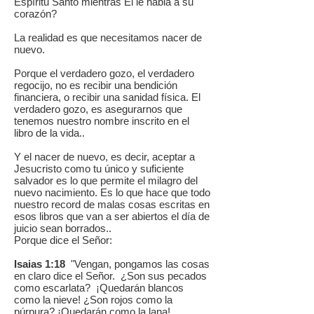
Espíritu Santo mientras Él le habla a su
corazón?
La realidad es que necesitamos nacer de
nuevo.
Porque el verdadero gozo, el verdadero
regocijo, no es recibir una bendición
financiera, o recibir una sanidad física. El
verdadero gozo, es asegurarnos que
tenemos nuestro nombre inscrito en el
libro de la vida..
Y el nacer de nuevo, es decir, aceptar a
Jesucristo como tu único y suficiente
salvador es lo que permite el milagro del
nuevo nacimiento. Es lo que hace que todo
nuestro record de malas cosas escritas en
esos libros que van a ser abiertos el día de
juicio sean borrados..
Porque dice el Señor:
Isaias 1:18
"Vengan, pongamos las cosas
en claro dice el Señor. ¿Son sus pecados
como escarlata? ¡Quedarán blancos
como la nieve! ¿Son rojos como la
púrpura? ¡Quedarán como la lana!