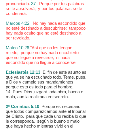
pronunciado.
37
Porque por tus palabras
se te absolverá, y por tus palabras se te
condenará."
Marcos 4:22
No hay nada escondido que
no esté destinado a descubrirse; tampoco
hay nada oculto que no esté destinado a
ser revelado.
Mateo 10:26
"Así que no les tengan
miedo; porque no hay nada encubierto
que no llegue a revelarse, ni nada
escondido que no llegue a conocerse.
Eclesiastés 12:13
El fin de este asunto es
que ya se ha escuchado todo. Teme, pues,
a Dios y cumple sus mandamientos,
porque esto es todo para el hombre.
14 Pues Dios juzgará toda obra, buena o
mala, aun la realizada en secreto.
2ª Corintios 5:10
Porque es necesario
que todos comparezcamos ante el tribunal
de Cristo, para que cada uno reciba lo que
le corresponda, según lo bueno o malo
que haya hecho mientras vivió en el