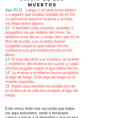
muertos
Apo 20:11
Luego vi un gran trono blanco
y a alguien que estaba sentado en él. De
su presencia huyeron la tierra y el cielo,
sin dejar rastro alguno.
12
Vi también a los muertos, grandes y
pequeños, de pie delante del trono. Se
abrieron unos libros, y luego otro, que es el
libro de la vida. Los muertos fueron
juzgados según lo que habían hecho,
conforme a lo que estaba escrito en los
libros.
13
El mar devolvió sus muertos; la muerte
y el infierno devolvieron los suyos; y cada
uno fue juzgado según lo que había hecho.
14
La muerte y el infierno fueron arrojados
al lago de fuego. Este lago de fuego es la
muerte segunda.
15
Aquel cuyo nombre no estaba escrito
en el libro de la vida era arrojado al lago de
fuego.
Este verso leído nos recuerda que todos
los aquí presentes, tarde o temprano
vamos a pasar a la eternidad y que en esa