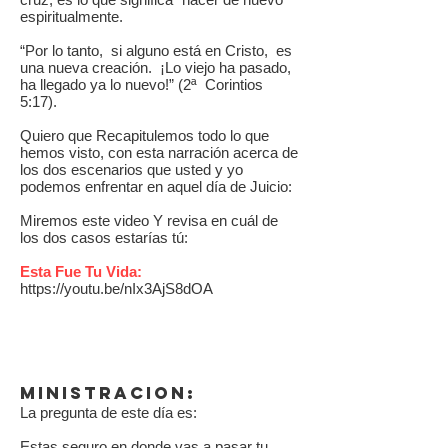
espiritualmente.
“Por lo tanto, si alguno está en Cristo, es
una nueva creación. ¡Lo viejo ha pasado,
ha llegado ya lo nuevo!” (2ª Corintios
5:17).
Quiero que Recapitulemos todo lo que
hemos visto, con esta narración acerca de
los dos escenarios que usted y yo
podemos enfrentar en aquel día de Juicio:
Miremos este video Y revisa en cuál de
los dos casos estarías tú:
Esta Fue Tu Vida:
https://youtu.be/nIx3AjS8dOA
MINISTRACION:
La pregunta de este día es:
Estas seguro en donde vas a pasar tu