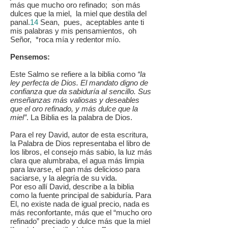
más que mucho oro refinado; son más
dulces que la miel, la miel que destila del
panal.
14
Sean, pues, aceptables ante ti
mis palabras y mis pensamientos, oh
Señor, *roca mía y redentor mío.
Pensemos:
Este Salmo se refiere a la biblia como
“la
ley perfecta de Dios. El mandato digno de
confianza que da sabiduría al sencillo. Sus
enseñanzas más valiosas y deseables
que el oro refinado, y más dulce que la
miel”
. La Biblia es la palabra de Dios.
Para el rey David, autor de esta escritura,
la Palabra de Dios representaba el libro de
los libros, el consejo más sabio, la luz más
clara que alumbraba, el agua más limpia
para lavarse, el pan más delicioso para
saciarse, y la alegría de su vida.
Por eso allí David, describe a la biblia
como la fuente principal de sabiduría. Para
El, no existe nada de igual precio, nada es
más reconfortante, más que el “mucho oro
refinado” preciado y dulce más que la miel