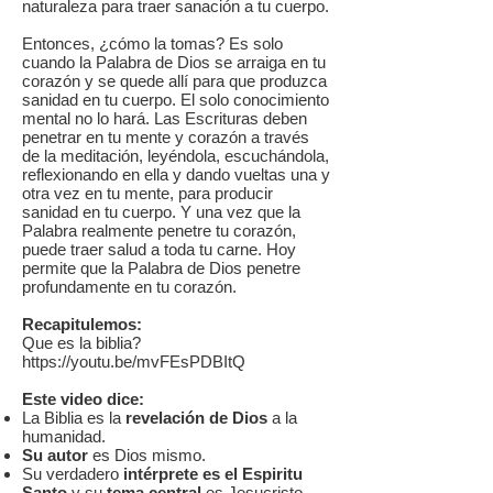
naturaleza para traer sanación a tu cuerpo.
Entonces, ¿cómo la tomas? Es solo
cuando la Palabra de Dios se arraiga en tu
corazón y se quede allí para que produzca
sanidad en tu cuerpo. El solo conocimiento
mental no lo hará. Las Escrituras deben
penetrar en tu mente y corazón a través
de la meditación, leyéndola, escuchándola,
reflexionando en ella y dando vueltas una y
otra vez en tu mente, para producir
sanidad en tu cuerpo. Y una vez que la
Palabra realmente penetre tu corazón,
puede traer salud a toda tu carne. Hoy
permite que la Palabra de Dios penetre
profundamente en tu corazón.
Recapitulemos:
Que es la biblia?
https://youtu.be/mvFEsPDBItQ
Este video dice:
La Biblia es la
revelación de Dios
a la
humanidad.
Su autor
es Dios mismo.
Su verdadero
intérprete es el Espiritu
Santo
y su
tema central
es Jesucristo.