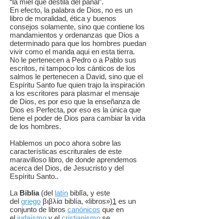
“la miel que destila del panal”.
En efecto, la palabra de Dios, no es un
libro de moralidad, ética y buenos
consejos solamente, sino que contiene los
mandamientos y ordenanzas que Dios a
determinado para que los hombres puedan
vivir como el manda aqui en esta tierra.
No le pertenecen a Pedro o a Pablo sus
escritos, ni tampoco los cánticos de los
salmos le pertenecen a David, sino que el
Espíritu Santo fue quien trajo la inspiración
a los escritores para plasmar el mensaje
de Dios, es por eso que la enseñanza de
Dios es Perfecta, por eso es la única que
tiene el poder de Dios para cambiar la vida
de los hombres.
Hablemos un poco ahora sobre las
características escriturales de este
maravilloso libro, de donde aprendemos
acerca del Dios, de Jesucristo y del
Espíritu Santo..
La
Biblia
(del
latín
biblĭa, y este
del
griego
βιβλία biblía, «libros»)
1
​ es un
conjunto de libros
canónicos
que en
el
judaísmo
y el
cristianismo
se