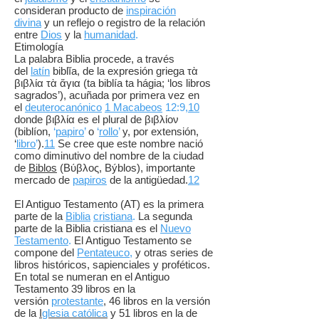
consideran producto de
inspiración
divina
y un reflejo o registro de la relación
entre
Dios
y la
humanidad
.
Etimología
La palabra Biblia procede, a través
del
latín
biblĭa, de la expresión griega τὰ
βιβλία τὰ ἅγια (ta biblía ta hágia; ‘los libros
sagrados’), acuñada por primera vez en
el
deuterocanónico
1 Macabeos
12:9,
10
donde βιβλία es el plural de βιβλίον
(biblíon,
‘
papiro
’
o
‘
rollo
’
y, por extensión,
‘
libro
’
).
11
Se cree que este nombre nació
como diminutivo del nombre de la ciudad
de
Biblos
(Βύβλος, Býblos), importante
mercado de
papiros
de la antigüedad.
12
El Antiguo Testamento (AT) es la primera
parte de la
Biblia
cristiana
.
La segunda
parte de la Biblia cristiana es el
Nuevo
Testamento
.
El Antiguo Testamento se
compone del
Pentateuco
,
y otras series de
libros históricos, sapienciales y proféticos.
En total se numeran en el Antiguo
Testamento 39 libros en la
versión
protestante
, 46 libros en la versión
de la
I
glesia católica
y 51 libros en la de