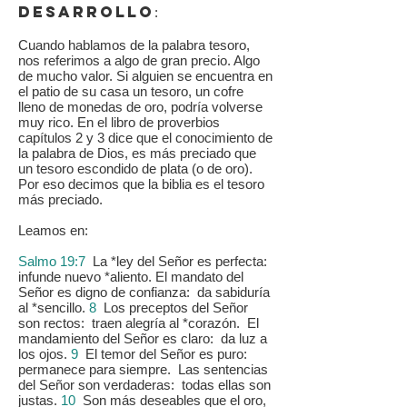
DESARROLLO
:
Cuando hablamos de la palabra tesoro,
nos referimos a algo de gran precio. Algo
de mucho valor. Si alguien se encuentra en
el patio de su casa un tesoro, un cofre
lleno de monedas de oro, podría volverse
muy rico. En el libro de proverbios
capítulos 2 y 3 dice que el conocimiento de
la palabra de Dios, es más preciado que
un tesoro escondido de plata (o de oro).
Por eso decimos que la biblia es el tesoro
más preciado.
Leamos en:
Salmo 19:7
La *ley del Señor es perfecta:
infunde nuevo *aliento. El mandato del
Señor es digno de confianza: da sabiduría
al *sencillo.
8
Los preceptos del Señor
son rectos: traen alegría al *corazón. El
mandamiento del Señor es claro: da luz a
los ojos.
9
El temor del Señor es puro:
permanece para siempre. Las sentencias
del Señor son verdaderas: todas ellas son
justas.
10
Son más deseables que el oro,