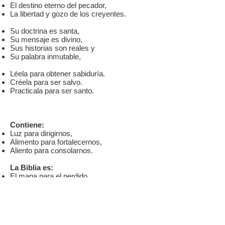
El destino eterno del pecador,
La libertad y gozo de los creyentes.
Su doctrina es santa,
Su mensaje es divino,
Sus historias son reales y
Su palabra inmutable,
Léela para obtener sabiduría.
Créela para ser salvo.
Practicala para ser santo.
Contiene:
Luz para dirigirnos,
Alimento para fortalecernos,
Aliento para consolarnos.
La Biblia es:
El mapa para el perdido,
El compás del piloto,
la espada del soldado,
los estatutos para el Cristiano.
En ella el pecador