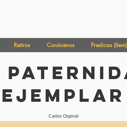
Retiros
Conócenos
Predicas (Item)
 paterni
ejemplar
Carlos Ospinal