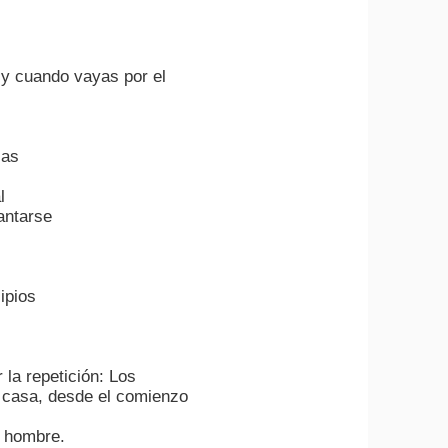
a y cuando vayas por el
zas
l
vantarse
ipios
 la repetición: Los
a casa, desde el comienzo
l hombre.