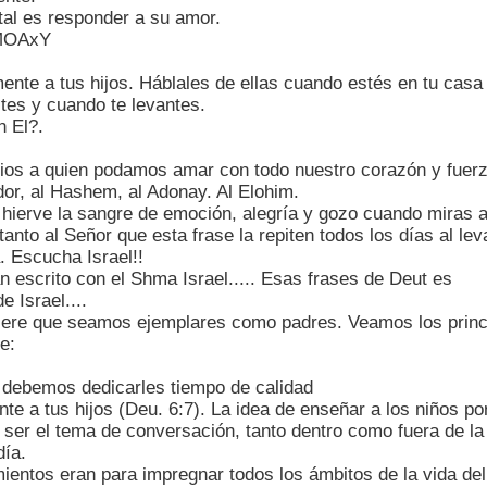
al es responder a su amor.
nMOAxY
ente a tus hijos. Háblales de ellas cuando estés en tu cas
tes y cuando te levantes.
n El?.
os a quien podamos amar con todo nuestro corazón y fuer
dor, al Hashem, al Adonay. Al Elohim.
hierve la sangre de emoción, alegría y gozo cuando miras a
anto al Señor que esta frase la repiten todos los días al le
. Escucha Israel!!
escrito con el Shma Israel..... Esas frases de Deut es
 Israel....
uiere que seamos ejemplares como padres. Veamos los princ
e:
s debemos dedicarles tiempo de calidad
e a tus hijos (Deu. 6:7). La idea de enseñar a los niños por
ser el tema de conversación, tanto dentro como fuera de l
ía.
entos eran para impregnar todos los ámbitos de la vida de