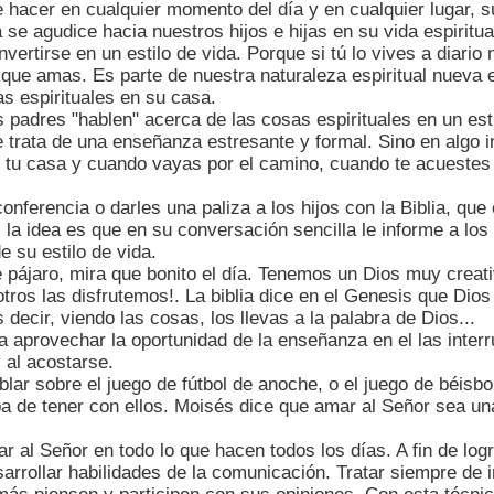
 hacer en cualquier momento del día y en cualquier lugar, s
 se agudice hacia nuestros hijos e hijas en su vida espiritua
vertirse en un estilo de vida. Porque si tú lo vives a diario
s que amas. Es parte de nuestra naturaleza espiritual nueva e
s espirituales en su casa.
s padres "hablen" acerca de las cosas espirituales en un est
se trata de una enseñanza estresante y formal. Sino en algo inf
n tu casa y cuando vayas por el camino, cuando te acuestes 
conferencia o darles una paliza a los hijos con la Biblia, qu
 la idea es que en su conversación sencilla le informe a los
e su estilo de vida.
e pájaro, mira que bonito el día. Tenemos un Dios muy crea
ros las disfrutemos!. La biblia dice en el Genesis que Dio
 decir, viendo las cosas, los llevas a la palabra de Dios...
aprovechar la oportunidad de la enseñanza en el las inter
y al acostarse.
ar sobre el juego de fútbol de anoche, o el juego de béisbol
a de tener con ellos. Moisés dice que amar al Señor sea un
r al Señor en todo lo que hacen todos los días. A fin de log
arrollar habilidades de la comunicación. Tratar siempre de i