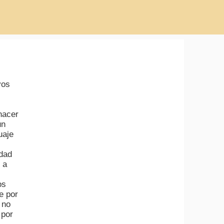
vos
hacer
un
uaje
idad
 a
os
e por
 no
 por