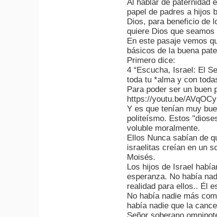
Al hablar de paternidad 
papel de padres a hijos 
Dios, para beneficio de 
quiere Dios que seamos
En este pasaje vemos qu
básicos de la buena pate
Primero dice:
4 “Escucha, Israel: El Se
toda tu *alma y con toda
Para poder ser un buen p
https://youtu.be/AVqOC
Y es que tenían muy bue
politeísmo. Estos "dios
voluble moralmente.
Ellos Nunca sabían de qu
israelitas creían en un 
Moisés.
Los hijos de Israel habi
esperanza. No había nad
realidad para ellos.. Él 
No había nadie más com
había nadie que la cancel
Señor soberano omnipot