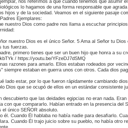
ejemplar, nos referimos a que cuando tenemos que asumir el
biológicos lo hagamos de una forma responsable que agrada
los hijos y de la sociedad. Veamos en el siguiente pasaje co
 Padres Ejemplares:
e nuestro Dios como padre nos llama a escuchar principios
rnidad:
ñor nuestro Dios es el único Señor. 5 Ama al Señor tu Dios
s tus fuerzas.
adre, primero tienes que ser un buen hijo que honra a su cr
ykbTYk
/
https://youtu.be/YFzeDJ7dSMQ
nas razones para amarlo. Ellos estaban rodeados por vecino
es" siempre estaban en guerra unos con otros. Cada dios pag
é lado estar, por lo que fueron rápidamente cambiando dios
solo Dios que se ocupó de ellos en un estándar consistente j
́an descubierto que las deidades egipcias no eran nada. Eran
a con que compararlo. Habían entrado en la presencia del S
es el único SEÑOR absoluto.
o él. Cuando Él hablaba no había nadie para desafiarlo. Cu
ara. Cuando Él trajo juicio sobre su pueblo, no había otro refu
ente.