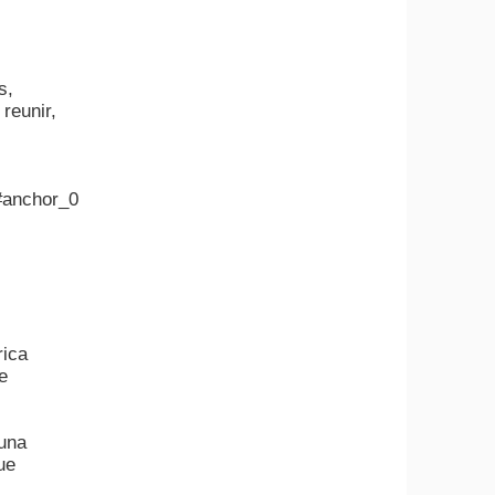
s,
reunir,
#anchor_0
rica
e
 una
ue