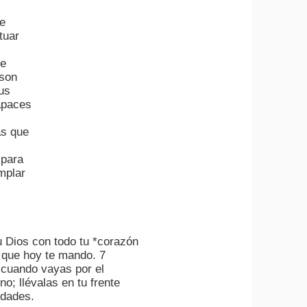
de
tuar
se
 son
rus
apaces
as que
 para
mplar
u Dios con todo tu *corazón
s que hoy te mando. 7
y cuando vayas por el
; llévalas en tu frente
udades.