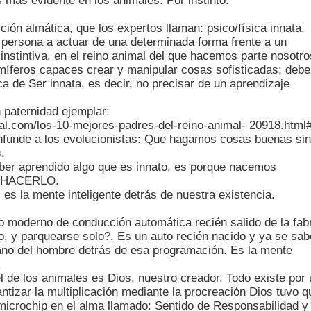
s mas evidente en los animales. Por instinto.
ción almática, que los expertos llaman: psico/física innata,
a persona a actuar de una determinada forma frente a un
instintiva, en el reino animal del que hacemos parte nosotro
íferos capaces crear y manipular cosas sofisticadas; debe 
ica de Ser innata, es decir, no precisar de un aprendizaje
 paternidad ejemplar:
al.com/los-10-mejores-padres-del-reino-animal-
20918.html
nfunde a los evolucionistas: Que hagamos cosas buenas sin
.
aber aprendido algo que es innato, es porque nacemos
HACERLO.
 es la mente inteligente detrás de nuestra existencia.
 moderno de conducción automática recién salido de la fab
o, y parquearse solo?. Es un auto recién nacido y ya se sab
ano del hombre detrás de esa programación. Es la mente
.
l de los animales es Dios, nuestro creador. Todo existe por
tizar la multiplicación mediante la procreación Dios tuvo q
microchip en el alma llamado: Sentido de Responsabilidad y