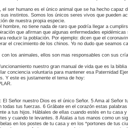
 el ser humano es el único animal que se ha hecho capaz 
e sus instintos. Somos los únicos seres vivos que pueden ac
ión de nuestra propia especie.
 hombre, no tiene nada de raro que podría llegar a cumplir
piración que afirman que algunas enfermedades epidémicas
ra reducir la población. Por ejemplo: dicen que el coronavi
erar el crecimiento de los chinos. Yo no dudo que seamos c
 con los animales, ellos son mas responsables con sus crí
 funcionamiento nuestro gran manual de vida que es la biblia
lar conciencia voluntaria para mantener esa Paternidad Eje
s. Y este es justamente el tema de hoy:
PLAR.
 El Señor nuestro Dios es el único Señor. 5 Ama al Señor t
n todas tus fuerzas. 6 Grábate en el corazón estas palabra
te a tus hijos. Háblales de ellas cuando estés en tu casa 
es y cuando te levantes. 8 Átalas a tus manos como un signo
belas en los postes de tu casa y en los *portones de tus ci