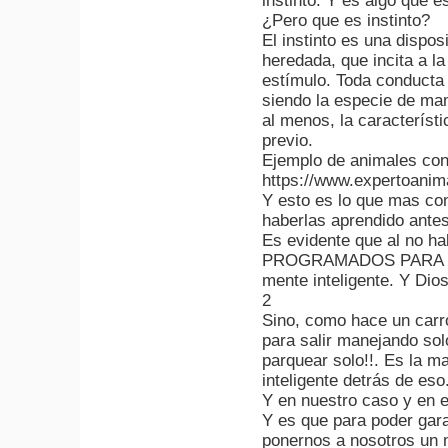
instinto. Y es algo que e
¿Pero que es instinto?
El instinto es una disposi
heredada, que incita a l
estímulo. Toda conducta 
siendo la especie de mam
al menos, la característ
previo.
Ejemplo de animales con
https://www.expertoanim
Y esto es lo que mas co
haberlas aprendido antes
Es evidente que al no h
PROGRAMADOS PARA 
mente inteligente. Y Dios
2
Sino, como hace un carro
para salir manejando sol
parquear solo!!. Es la m
inteligente detrás de eso
Y en nuestro caso y en e
Y es que para poder garan
ponernos a nosotros un 