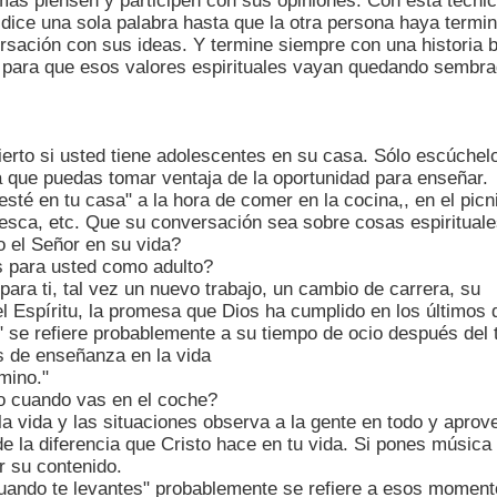
́s piensen y participen con sus opiniones. Con esta técnica t
 dice una sola palabra hasta que la otra persona haya term
ersación con sus ideas. Y termine siempre con una historia bí
, para que esos valores espirituales vayan quedando sembr
erto si usted tiene adolescentes en su casa. Sólo escúchel
que puedas tomar ventaja de la oportunidad para enseñar.
esté en tu casa" a la hora de comer en la cocina,, en el pic
esca, etc. Que su conversación sea sobre cosas espirituale
 el Señor en su vida?
s para usted como adulto?
para ti, tal vez un nuevo trabajo, un cambio de carrera, su
del Espíritu, la promesa que Dios ha cumplido en los últimos 
" se refiere probablemente a su tiempo de ocio después del 
de enseñanza en la vida
mino."
po cuando vas en el coche?
la vida y las situaciones observa a la gente en todo y apro
e la diferencia que Cristo hace en tu vida. Si pones música 
r su contenido.
uando te levantes" probablemente se refiere a esos momento