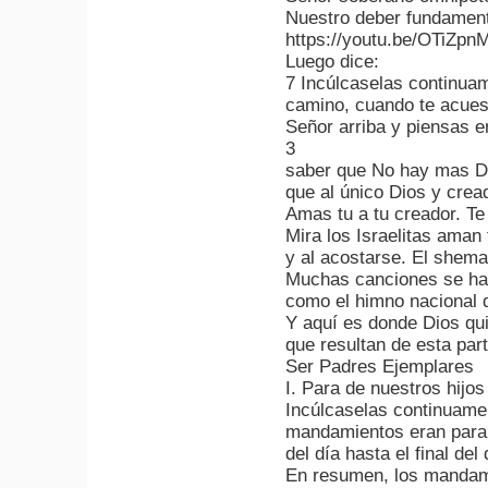
Nuestro deber fundament
https://youtu.be/OTiZp
Luego dice:
7 Incúlcaselas continuam
camino, cuando te acues
Señor arriba y piensas e
3
saber que No hay mas Di
que al único Dios y crea
Amas tu a tu creador. Te 
Mira los Israelitas aman t
y al acostarse. El shema
Muchas canciones se han 
como el himno nacional de
Y aquí es donde Dios q
que resultan de esta part
Ser Padres Ejemplares
I. Para de nuestros hijo
Incúlcaselas continuament
mandamientos eran para 
del día hasta el final del d
En resumen, los mandami