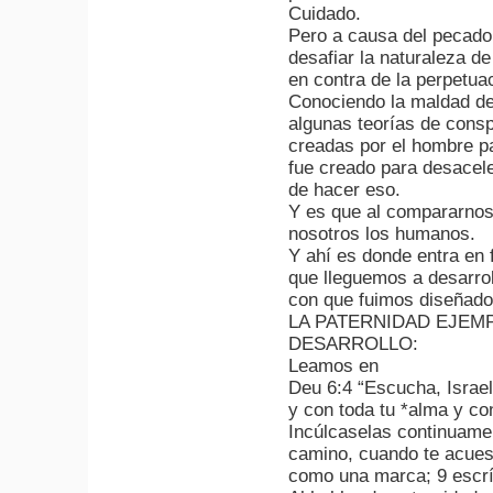
Cuidado.
Pero a causa del pecado,
desafiar la naturaleza d
en contra de la perpetuac
Conociendo la maldad del
algunas teorías de cons
creadas por el hombre pa
fue creado para desacel
de hacer eso.
Y es que al compararnos
nosotros los humanos.
Y ahí es donde entra en
que lleguemos a desarrol
con que fuimos diseñado
LA PATERNIDAD EJEM
DESARROLLO:
Leamos en
Deu 6:4 “Escucha, Israel:
y con toda tu *alma y co
Incúlcaselas continuamen
camino, cuando te acuest
como una marca; 9 escrí