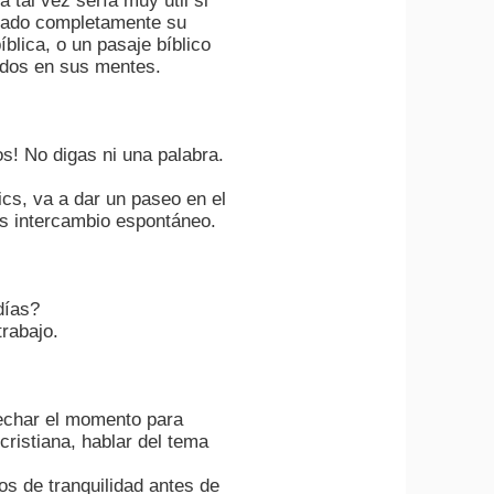
al vez sería muy útil si
inado completamente su
blica, o un pasaje bíblico
ados en sus mentes.
os! No digas ni una palabra.
nics, va a dar un paseo en el
s intercambio espontáneo.
días?
trabajo.
vechar el momento para
cristiana, hablar del tema
s de tranquilidad antes de