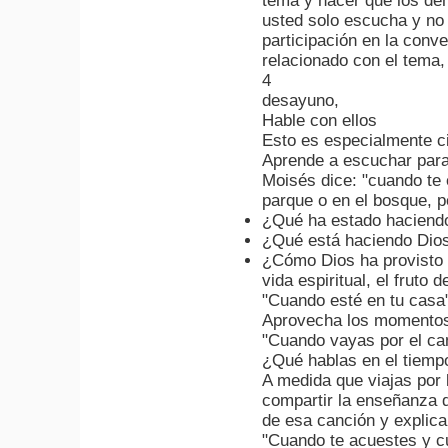
tema y hacer que los dema
usted solo escucha y no
participación en la conv
relacionado con el tema
4
desayuno,
Hable con ellos
Esto es especialmente ci
Aprende a escuchar para 
Moisés dice: "cuando te 
parque o en el bosque, p
¿Qué ha estado haciendo
¿Qué está haciendo Dio
¿Cómo Dios ha provisto 
vida espiritual, el fruto 
"Cuando esté en tu casa
Aprovecha los momentos 
"Cuando vayas por el ca
¿Qué hablas en el tiem
A medida que viajas por 
compartir la enseñanza d
de esa canción y explica
"Cuando te acuestes y c