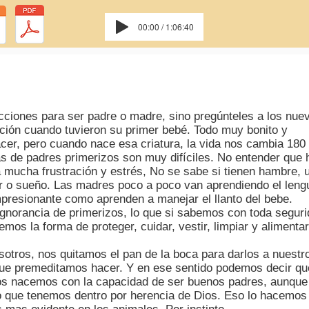
00:00 / 1:06:40
ucciones para ser padre o madre, sino pregúnteles a los nue
ión cuando tuvieron su primer bebé. Todo muy bonito y
cer, pero cuando nace esa criatura, la vida nos cambia 180
as de padres primerizos son muy difíciles. No entender que 
 mucha frustración y estrés, No se sabe si tienen hambre, 
alor o sueño. Las madres poco a poco van aprendiendo el leng
impresionante como aprenden a manejar el llanto del bebe.
ignorancia de primerizos, lo que si sabemos con toda segur
os la forma de proteger, cuidar, vestir, limpiar y alimentar
sotros, nos quitamos el pan de la boca para darlos a nuestr
 que premeditamos hacer. Y en ese sentido podemos decir qu
os nacemos con la capacidad de ser buenos padres, aunque
 que tenemos dentro por herencia de Dios. Eso lo hacemos