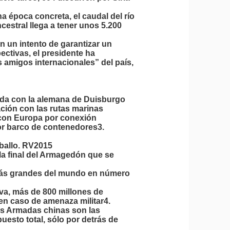
a época concreta, el caudal del río
ancestral llega a tener unos 5.200
en un intento de garantizar un
ectivas, el presidente ha
s amigos internacionales” del país,
tada con la alemana de Duisburgo
ción con las rutas marinas
 con Europa por conexión
 por barco de contenedores3.
aballo. RV2015
la final del Armagedón que se
más grandes del mundo en número
iva, más de 800 millones de
en caso de amenaza militar4.
zas Armadas chinas son las
to total, sólo por detrás de