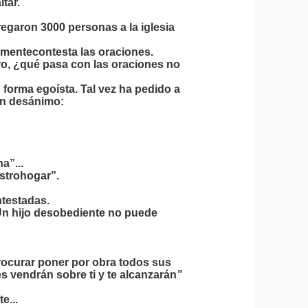
ltar.
regaron 3000 personas a la iglesia
tamentecontesta las oraciones.
o, ¿qué pasa con las oraciones no
forma egoísta. Tal vez ha pedido a
on desánimo:
a”...
estrohogar”.
ntestadas.
 Un hijo desobediente no puede
procurar poner por obra todos sus
vendrán sobre ti y te alcanzarán
”
e...