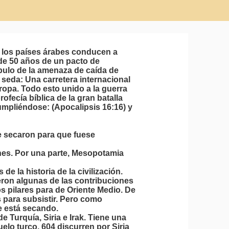
e los países árabes conducen a
de 50 años de un pacto de
bulo de la amenaza de caída de
la seda: Una carretera internacional
ropa. Todo esto unido a la guerra
fecía bíblica de la gran batalla
umpliéndose: (Apocalipsis 16:16) y
 se secaron para que fuese
ones. Por una parte, Mesopotamia
e la historia de la civilización.
eron algunas de las contribuciones
os pilares para de Oriente Medio. De
s para subsistir. Pero como
e está secando.
de Turquía, Siria e Irak. Tiene una
uelo turco, 604 discurren por Siria