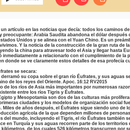
 un artículo en las noticias que decía: todos los caminos d
y preocupante: Arabia Saudita abandona el dólar después 
Estados Unidos y se alinea con el Yuan Chino. Es un preám
 vivimos. Y la noticia de la construcción de la gran ruta de 
endo la china para atravesar todo el Asia y llegar hasta Eu
ó inmediatamente a relacionarlo con el cumplimiento de la pro
en donde se ve claramente estos detalles de esa profecía c
ufrates se secara:
l derramó su copa sobre el gran río Éufrates, y sus aguas
ino de los reyes del Oriente. Apoc. 16:12 RV2015
uno de los ríos de Asia más importantes por numerosas raz
istente entre los ríos Tigris y Éufrates.
gipto y Mesopotamia son dos de las culturas más prolíferas d
 primeras ciudades y los modelos de organización social fu
 Miles de años después, el Éufrates sigue siendo uno de l
roducción agrícola de la que dependen millones de persona
s del mundo, incluyendo el Tigris, el río Éufrates también s
nace en Turquía y sus aguas recorren parte de los territorios 
 kilómetros, de los cuales 526 kilómetros transcurren por s