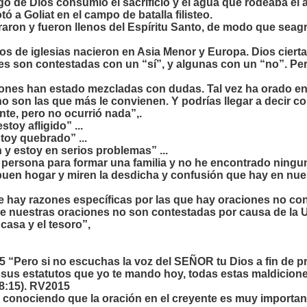
uego de Dios consumió el sacrificio y el agua que rodeaba el a
tó a Goliat en el campo de batalla filisteo.
raron y fueron llenos del Espíritu Santo, de modo que seag
ntos de iglesias nacieron en Asia Menor y Europa. Dios cier
s son contestadas con un “sí”, y algunas con un “no”. Per
iones han estado mezcladas con dudas. Tal vez ha orado en 
 son las que más le convienen. Y podrías llegar a decir c
nte, pero no ocurrió nada”,.
stoy afligido” ...
stoy quebrado” ...
́n y estoy en serios problemas” ...
a persona para formar una familia y no he encontrado ningun
 buen hogar y miren la desdicha y confusión que hay en nu
ue hay razones específicas por las que hay oraciones no co
que nuestras oraciones no son contestadas por causa de la
 casa y el tesoro”,
5 “Pero si no escuchas la voz del SEÑOR tu Dios a fin de 
us estatutos que yo te mando hoy, todas estas maldiciones 
8:15). RV2015
 conociendo que la oración en el creyente es muy important