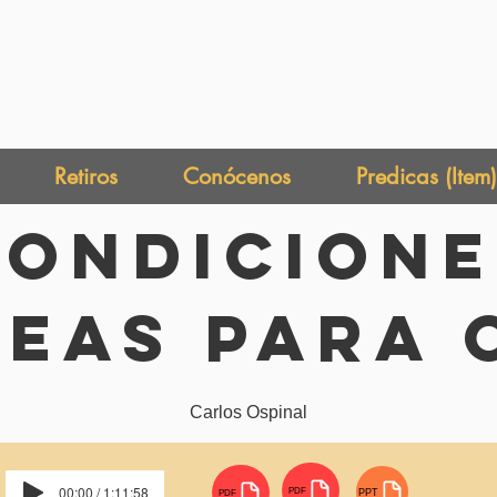
Retiros
Conócenos
Predicas (Item)
Condicione
neas Para 
Carlos Ospinal
00:00 / 1:11:58
PDF
PPT
PDF