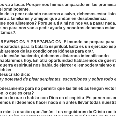
os va a tocar. Porque nos hemos amparado en las promesas
el omnipotente.
o de lo peor estando nosotros a salvo, debemos estar listo
fiero a familiares y amigos que andan en desobediencia.
ue nos alistemos? Porque a ti a mi no nos va a pasar nada, 
to no para nos van a pedir ayuda y nosotros debemos estar l
stamos?.
EVENCION Y PREPARACION. El mundo se prepara para una 
parados para la batalla espiritual. Esto es un ejercicio esp
ablaremos de las condiciones Idóneas para orar.
lo están haciendo, debemos alistarnos intensificando
 hablaremos hoy. En otra oportunidad hablaremos de guerra
 guerra espiritual nos habla de ejercer el empoderamiento 
ieblas.
Jesucristo dice:
doy potestad de pisar serpientes, escorpiones y sobre todo 
eramiento para no permitir que las tinieblas tengan victoria
ón, o que es orar?
 acto de orar o hablar con Dios en el espíritu. Es ponernos e
mos ni debemos hacer nada sin antes llevar todas nuestra 
 más la oración que Jesús. Los seguidores de Cristo recib