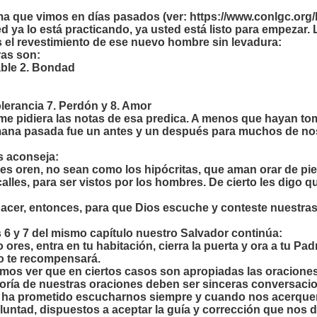
ema que vimos en días pasados (ver:
https://www.conlgc.org/
ed ya lo está practicando, ya usted está listo para empezar. 
 el revestimiento de ese nuevo hombre sin levadura:
ras son:
able 2. Bondad
olerancia 7. Perdón y 8. Amor
 me pidiera las notas de esa predica. A menos que hayan t
ana pasada fue un antes y un después para muchos de no
s aconseja:
s oren, no sean como los hipócritas, que aman orar de pie
calles, para ser vistos por los hombres. De cierto les digo
cer, entonces, para que Dios escuche y conteste nuestra
s 6 y 7 del mismo capítulo nuestro Salvador continúa:
 ores, entra en tu habitación, cierra la puerta y ora a tu Pa
o te recompensará.
emos ver que en ciertos casos son apropiadas las oraciones
oría de nuestras oraciones deben ser sinceras conversaci
ha prometido escucharnos siempre y cuando nos acerquemos
luntad, dispuestos a aceptar la guía y corrección que nos 