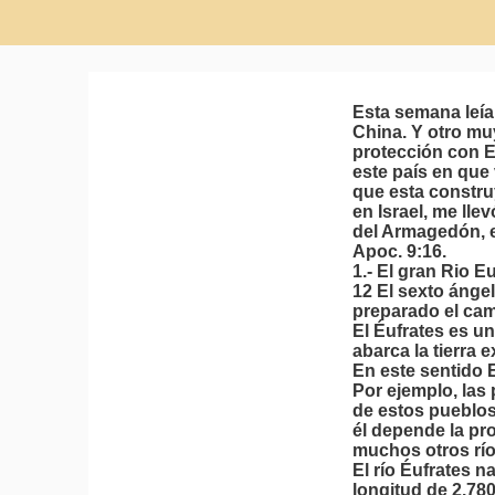
Esta semana leía
China. Y otro mu
protección con 
este país en que
que esta construy
en Israel, me llev
del Armagedón, 
Apoc. 9:16.
1.- El gran Rio E
12 El sexto ánge
preparado el cam
El Éufrates es 
abarca la tierra ex
En este sentido E
Por ejemplo, las
de estos pueblos.
él depende la p
muchos otros río
El río Éufrates 
longitud de 2.780