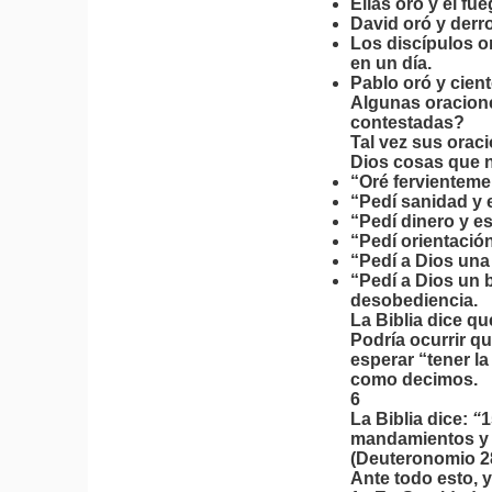
Elías oró y el f
David oró y derro
Los discípulos o
en un día.
Pablo oró y cie
Algunas oracione
contestadas?
Tal vez sus orac
Dios cosas que no
“Oré fervienteme
“Pedí sanidad y e
“Pedí dinero y e
“Pedí orientacio
“Pedí a Dios un
“Pedí a Dios un
desobediencia.
La Biblia dice q
Podría ocurrir 
esperar “tener la
como decimos.
6
La Biblia dice:
“
1
mandamientos y s
(Deuteronomio 2
Ante todo esto, y