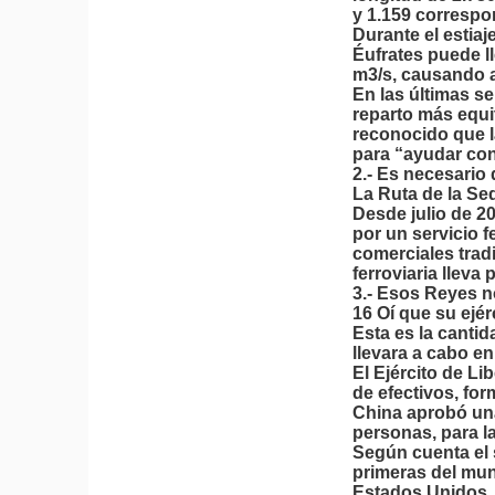
y 1.159 correspon
Durante el estiaj
Éufrates puede ll
m3/s, causando 
En las últimas s
reparto más equi
reconocido que la
para “ayudar con 
2.- Es necesario
La Ruta de la Se
Desde julio de 2
por un servicio f
comerciales trad
ferroviaria lleva
3.- Esos Reyes n
16 Oí que su eje
Esta es la cantid
llevara a cabo en 
El Ejército de 
de efectivos, fo
China aprobó una
personas, para l
Según cuenta el
primeras del mun
Estados Unidos.