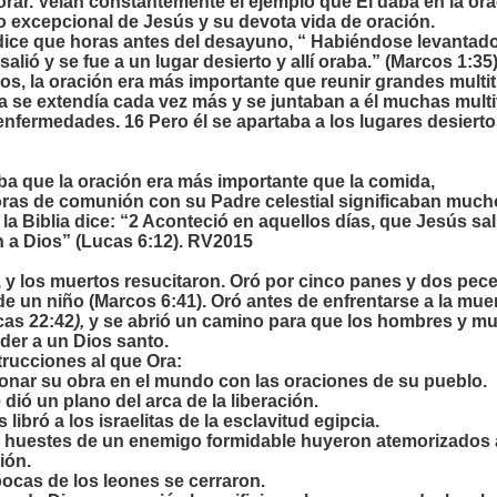
rar. Veían constantemente el ejemplo que Él daba en la oraci
io excepcional de Jesús y su devota vida de oración.
 dice que horas antes del desayuno, “ Habiéndose levantad
alió y se fue a un lugar desierto y allí oraba.” (Marcos 1:3
ios, la oración era más importante que reunir grandes multit
se extendía cada vez más y se juntaban a él muchas multit
nfermedades. 16 Pero él se apartaba a los lugares desierto
a que la oración era más importante que la comida,
ras de comunión con su Padre celestial significaban much
la Biblia dice: “2 Aconteció en aquellos días, que Jesús sal
n a Dios” (Lucas 6:12). RV2015
, y los muertos resucitaron. Oró por cinco panes y dos pec
e un niño (Marcos 6:41). Oró antes de enfrentarse a la muer
cas 22:42
),
y se abrió un camino para que los hombres y m
eder a un Dios santo.
trucciones al que Ora:
ionar su obra en el mundo con las oraciones de su pueblo.
e dió un plano del arca de la liberación.
s libró a los israelitas de la esclavitud egipcia.
as huestes de un enemigo formidable huyeron atemorizados 
ón.
 bocas de los leones se cerraron.