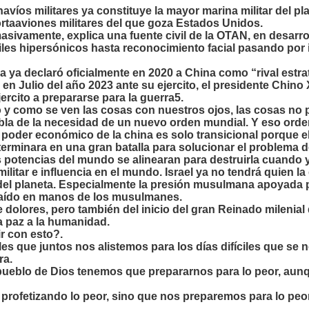
víos militares ya constituye la mayor marina militar del pl
rtaaviones militares del que goza Estados Unidos.
masivamente, explica una fuente civil de la OTAN, en desarro
les hipersónicos hasta reconocimiento facial pasando por int
 ya declaró oficialmente en 2020 a China como “rival estrat
en Julio del año 2023 ante su ejercito, el presidente Chino 
ejercito a prepararse para la guerra5.
o y como se ven las cosas con nuestros ojos, las cosas no
la de la necesidad de un nuevo orden mundial. Y eso orden
l poder económico de la china es solo transicional porque e
erminara en una gran batalla para solucionar el problema de
s potencias del mundo se alinearan para destruirla cuando
militar e influencia en el mundo. Israel ya no tendrá quien l
 del planeta. Especialmente la presión musulmana apoyada
aído en manos de los musulmanes.
 dolores, pero también del inicio del gran Reinado milenial
a paz a la humanidad.
r con esto?.
es que juntos nos alistemos para los días difíciles que se
ra.
eblo de Dios tenemos que prepararnos para lo peor, aunqu
profetizando lo peor, sino que nos preparemos para lo peor. 