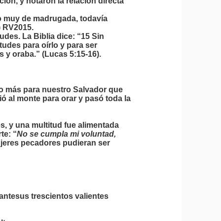
ón, y notaron la relación directa
o muy de madrugada, todavía
5) RV2015.
udes. La Biblia dice: “15 Sin
udes para oírlo y para ser
s y oraba.” (Lucas 5:15-16).
o más para nuestro Salvador que
ió al monte para orar y pasó toda la
es, y una multitud fue alimentada
te: “
No se cumpla mi voluntad,
ujeres pecadores pudieran ser
antesus trescientos valientes