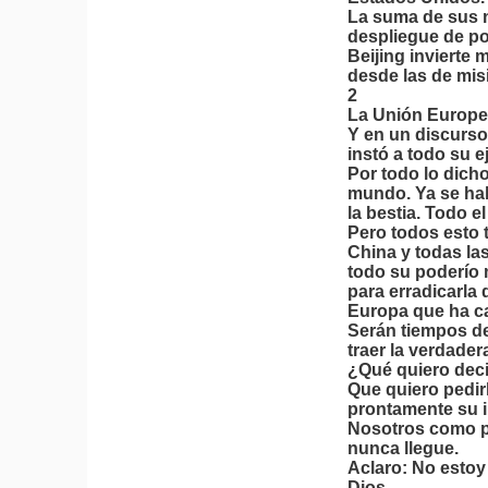
La suma de sus na
despliegue de po
Beijing invierte 
desde las de misi
2
La Unión Europea
Y en un discurso 
instó a todo su 
Por todo lo dich
mundo. Ya se hab
la bestia. Todo e
Pero todos esto t
China y todas la
todo su poderío 
para erradicarla
Europa que ha c
Serán tiempos de
traer la verdader
¿Qué quiero deci
Que quiero pedirl
prontamente su i
Nosotros como pu
nunca llegue.
Aclaro: No estoy 
Dios.