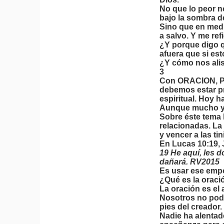
No que lo peor n
bajo la sombra d
Sino que en medi
a salvo. Y me re
¿Y porque digo q
afuera que si es
¿Y cómo nos ali
3
Con ORACION, PR
debemos estar pre
espiritual. Hoy h
Aunque mucho ya 
Sobre éste tema
relacionadas. La
y vencer a las tin
En Lucas 10:19, 
19 He aquí, les 
dañará. RV2015
Es usar ese empod
¿Qué es la oraci
La oración es el
Nosotros no pode
pies del creador.
Nadie ha alentado