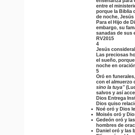
enseñanza para o
entre el minister
porque la Biblia
de noche, Jesús s
Para el Hijo de D
embargo, su fama 
sanadas de sus e
RV2015
4
Jesús considerab
Las preciosas ho
el sueño, porque 
noche en oració
5
Oró en funerales
con el almuerzo d
sino la tuya”
(Lu
salvos y así acc
Dios Entrega Ins
Dios quiso relac
Noé oró y Dios l
Moisés oró y Dio
Gedeón oró y l
hombres de oraci
Daniel oró y las