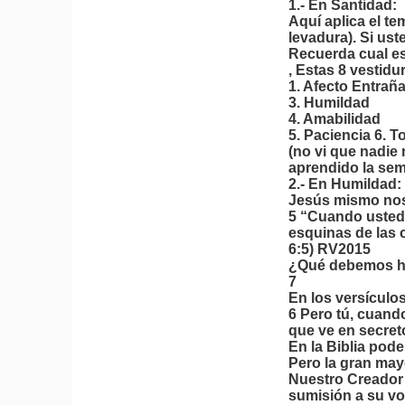
1.- En Santidad:
Aquí aplica el t
levadura). Si ust
Recuerda cual es
, Estas 8 vestidu
1. Afecto Entrañ
3. Humildad
4. Amabilidad
5. Paciencia 6. T
(no vi que nadie
aprendido la sem
2.- En Humildad:
Jesús mismo no
5 “Cuando ustede
esquinas de las 
6:5) RV2015
¿Qué debemos ha
7
En los versículo
6 Pero tú, cuando
que ve en secret
En la Biblia pod
Pero la gran may
Nuestro Creador 
sumisión a su vo