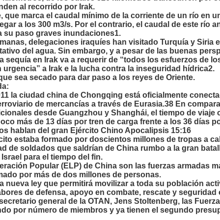
den al recorrido por Irak.
e, que marca el caudal mínimo de la corriente de un río en un
egar a los 300 m3/s. Por el contrario, el caudal de este río 
a su paso graves inundaciones1.
emanas, delegaciones iraquíes han visitado Turquía y Siria 
tativo del agua. Sin embargo, y a pesar de las buenas persp
 sequía en Irak va a requerir de “todos los esfuerzos de lo
urgencia” a Irak e la lucha contra la inseguridad hídrica2.
 que sea secado para dar paso a los reyes de Oriente.
da:
011 la ciudad china de Chongqing está oficialmente conec
erroviario de mercancías a través de Eurasia.38 En compara
icionales desde Guangzhou y Shanghái, el tiempo de viaje
 poco más de 13 días por tren de carga frente a los 36 días
os hablan del gran Ejército Chino Apocalipsis 15:16
́rcito estaba formado por doscientos millones de tropas a c
ad de soldados que saldrían de China rumbo a la gran batal
Israel para el tiempo del fin.
Liberación Popular (ELP) de China son las fuerzas armadas 
rmado por más de dos millones de personas.
 nueva ley que permitirá movilizar a toda su población act
abores de defensa, apoyo en combate, rescate y seguridad 
 secretario general de la OTAN, Jens Stoltenberg, las Fuer
do por número de miembros y ya tienen el segundo presupues