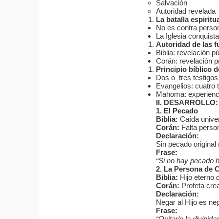
Salvación
Autoridad revelada
La batalla espiritu
No es contra persona
La Iglesia conquist
Autoridad de las f
Biblia: revelación p
Corán: revelación pr
Principio bíblico d
Dos o tres testigos 
Evangelios: cuatro t
Mahoma: experiencia 
II. DESARROLLO
1. El Pecado
Biblia:
Caída univer
Corán:
Falta person
Declaración:
Sin pecado original
Frase:
“Si no hay pecado h
2. La Persona de C
Biblia:
Hijo eterno 
Corán:
Profeta crea
Declaración:
Negar al Hijo es neg
Frase:
“Quitarle la divinid