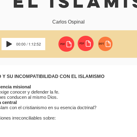
 El Islam
Carlos Ospinal
00:00 / 1:12:52
PDF
PPT
PDF
O Y SU INCOMPATIBILIDAD CON EL ISLAMISMO
N
iencia misional
ige conocer y defender la fe.
ones conducen al mismo Dios.
 central
slam con el cristianismo en su esencia doctrinal?
iones irreconciliables sobre: