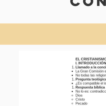
Con
EL CRISTIANISM
I. INTRODUCCIÓ
Llamado a la conc
La Gran Comisión ex
No todas las religi
Pregunta teológica
¿Es compatible el i
Respuesta bíblica
No lo es: contradicc
Dios
Cristo
Pecado