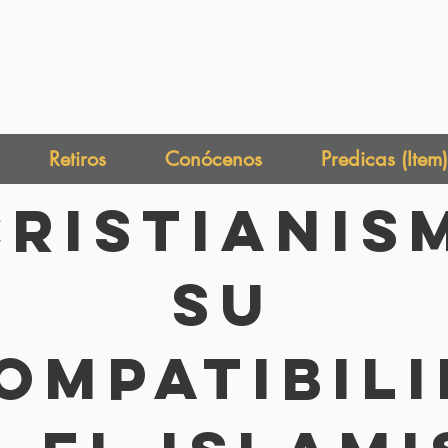
Retiros
Conócenos
Predicas (Item)
Cristianis
Su
ompatibil