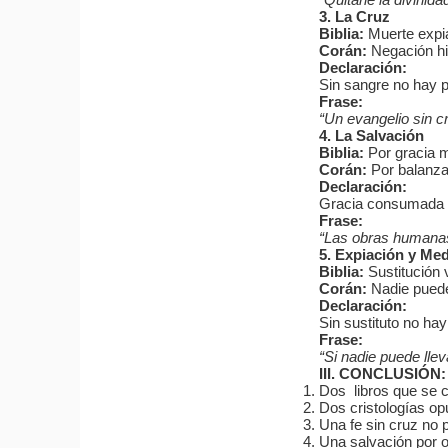
3. La Cruz
Biblia:
Muerte expiat
Corán:
Negación his
Declaración:
Sin sangre no hay 
Frase:
“Un evangelio sin c
4. La Salvación
Biblia:
Por gracia me
Corán:
Por balanza
Declaración:
Gracia consumada vs
Frase:
“Las obras humanas 
5. Expiación y Me
Biblia:
Sustitución v
Corán:
Nadie puede 
Declaración:
Sin sustituto no hay
Frase:
“Si nadie puede lleva
III. CONCLUSIÓ
Dos libros que se 
Dos cristologías o
Una fe sin cruz no 
Una salvación por o