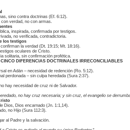
al
s, sino contra doctrinas (Ef. 6:12).
a con verdad, no con armas.
uentes
ública, inspirada, confirmada por testigos.
ivada, no verificada, contradictoria.
e los testigos
confirman la verdad (Dt. 19:15; Mt. 18:16).
estigos oculares de Cristo.
solitaria, sin confirmación profética.
: CINCO DIFERENCIAS DOCTRINALES IRRECONCILIABLES
sal en Adán – necesidad de redención (Ro. 5:12).
al perdonada – sin culpa heredada (Sura 2:37).
 no hay necesidad de cruz ni de Salvador.
eredado, no hay cruz necesaria; y sin cruz, el evangelio se derrumba
risto
de Dios, Dios encarnado (Jn. 1:1,14).
do, no Hijo (Sura 112:3).
ar al Padre y la salvación.
ad a Cristo es quitarle al mundo su único Redentor.”