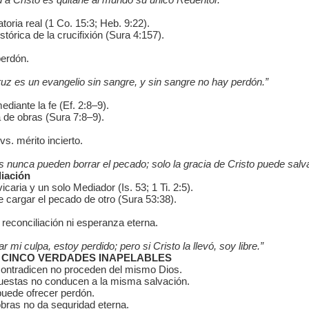
oria real (1 Co. 15:3; Heb. 9:22).
tórica de la crucifixión (Sura 4:157).
perdón.
ruz es un evangelio sin sangre, y sin sangre no hay perdón.”
diante la fe (Ef. 2:8–9).
 de obras (Sura 7:8–9).
. mérito incierto.
nunca pueden borrar el pecado; solo la gracia de Cristo puede salva
diación
icaria y un solo Mediador (Is. 53; 1 Ti. 2:5).
cargar el pecado de otro (Sura 53:38).
 reconciliación ni esperanza eterna.
r mi culpa, estoy perdido; pero si Cristo la llevó, soy libre.”
N: CINCO VERDADES INAPELABLES
contradicen no proceden del mismo Dios.
puestas no conducen a la misma salvación.
puede ofrecer perdón.
bras no da seguridad eterna.