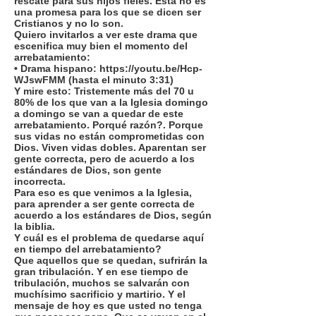
rescate para sus hijos fieles. Esta no es
una promesa para los que se dicen ser
Cristianos y no lo son.
Quiero invitarlos a ver este drama que
escenifica muy bien el momento del
arrebatamiento:
• Drama hispano:
https://youtu.be/Hcp-
WJswFMM
(hasta el minuto 3:31)
Y mire esto: Tristemente más del 70 u
80% de los que van a la Iglesia domingo
a domingo se van a quedar de este
arrebatamiento. Porqué razón?. Porque
sus vidas no están comprometidas con
Dios. Viven vidas dobles. Aparentan ser
gente correcta, pero de acuerdo a los
estándares de Dios, son gente
incorrecta.
Para eso es que venimos a la Iglesia,
para aprender a ser gente correcta de
acuerdo a los estándares de Dios, según
la biblia.
Y cuál es el problema de quedarse aquí
en tiempo del arrebatamiento?
Que aquellos que se quedan, sufrirán la
gran tribulación. Y en ese tiempo de
tribulación, muchos se salvarán con
muchísimo sacrificio y martirio. Y el
mensaje de hoy es que usted no tenga