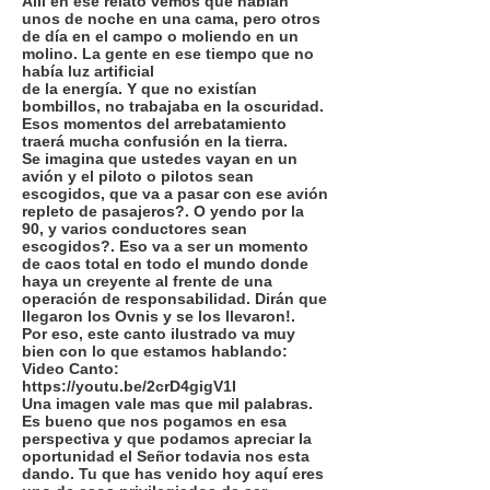
Allí en ese relato vemos que habían
unos de noche en una cama, pero otros
de día en el campo o moliendo en un
molino. La gente en ese tiempo que no
había luz artificial
de la energía. Y que no existían
bombillos, no trabajaba en la oscuridad.
Esos momentos del arrebatamiento
traerá mucha confusión en la tierra.
Se imagina que ustedes vayan en un
avión y el piloto o pilotos sean
escogidos, que va a pasar con ese avión
repleto de pasajeros?. O yendo por la
90, y varios conductores sean
escogidos?. Eso va a ser un momento
de caos total en todo el mundo donde
haya un creyente al frente de una
operación de responsabilidad. Dirán que
llegaron los Ovnis y se los llevaron!.
Por eso, este canto ilustrado va muy
bien con lo que estamos hablando:
Video Canto:
https://youtu.be/2crD4gigV1I
Una imagen vale mas que mil palabras.
Es bueno que nos pogamos en esa
perspectiva y que podamos apreciar la
oportunidad el Señor todavia nos esta
dando. Tu que has venido hoy aquí eres