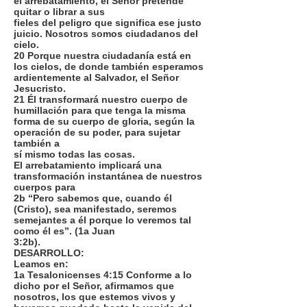
el arrebatamiento, el Señor pretende
quitar o librar a sus
fieles del peligro que significa ese justo
juicio. Nosotros somos ciudadanos del
cielo.
20 Porque nuestra ciudadanía está en
los cielos, de donde también esperamos
ardientemente al Salvador, el Señor
Jesucristo.
21 Él transformará nuestro cuerpo de
humillación para que tenga la misma
forma de su cuerpo de gloria, según la
operación de su poder, para sujetar
también a
sí mismo todas las cosas.
El arrebatamiento implicará una
transformación instantánea de nuestros
cuerpos para
2b “Pero sabemos que, cuando él
(Cristo), sea manifestado, seremos
semejantes a él porque lo veremos tal
como él es”. (1a Juan
3:2b).
DESARROLLO:
Leamos en:
1a Tesalonicenses 4:15 Conforme a lo
dicho por el Señor, afirmamos que
nosotros, los que estemos vivos y