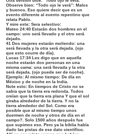
Otra versión dice: “Todo ojo le verá.
Observe bien: “Todo ojo le verá”: Malos
y buenos. Eso quiere decir que es un
evento diferente al evento repentino que
relata Pablo.
Y mire este: Sera selectivo:
Mateo 24:40 Estarán dos hombres en el
campo: uno será llevado y el otro será
dejado.
41 Dos mujeres estarán moliendo: una
será llevada y la otra será dejada. (ojo
que esto ocurre de día).
Lucas 17:34 Les digo que en aquella
noche estarán dos personas en una
misma cama: una será llevada y la otra
será dejada. (ojo puede ser de noche).
Ejemplo: Al mismo tiempo: De día en
México y de noche en la India.
Note esto: En tiempos de Cristo no se
sabia que la tierra era redonda. Todos
creían que la tierra era plana Y que el sol
giraba alrededor de la tierra. Y no la
tierra alrededor del Sol. Como era
posible que al mismo tiempo unos
duermen de noche y otros de día en el
campo?. Solo 1500 años después fue
que supimos eso. Pero ya la biblia había
dado las pistas de ese dato científico.