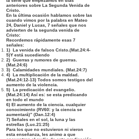
la serie que empezamos en días
anteriores sobre La Segunda Venida de
Cristo.
En la última ocasión hablamos sobre las
cuando vimos por la palabra en Mateo
24, Daniel y Lucas, 7 señales que nos
advierten de la segunda venida de
Cristo:
Recordemos rápidamente esas 7
señales:
1) La venida de falsos Cristo.(Mat.24:4-
5)Y está sucediendo
2) Guerras y rumores de guerras.
(Mat.24:6)
3) Calamidades mundiales. (Mat.24:7)
4) La multiplicación de la maldad.
(Mat.24:12-13) Todos somos testigos del
aumento de la violencia.
5) La predicación del evangelio.
(Mat.24:14) Así es: se esta predicando
en todo el mundo
6) El aumento de la ciencia. cualquier
conocimiento (RV60: y la ciencia se
aumentará)” (Dan.12:4)
7) Señales en el sol, la luna y las
estrellas (Luc.21:25)
Para los que no estuvieron ni vieron
esta enseñanza, les animo a que