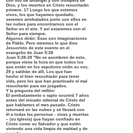
con voz de arcángel y con trompeta de
Dios, y los muertos en Cristo resucitarán
primero. 17 Luego los que estemos
vivos, los que hayamos quedado,
seremos arrebatados junto con ellos en
las nubes para encontrarnos con el
Señor en el aire. Y así estaremos con el
Señor para siempre.
Algunos dirán: Esas son imaginaciones
de Pablo. Pero miremos lo que dice
Jesucristo de este evento en el
evangelio de Juan 5:28
Juan 5:28-29 "No se asombren de esto,
porque viene la hora en que todos los
que están en los sepulcros oirán su voz,
29 y saldrán de allí. Los que han
hecho el bien resucitarán para tener
vida, pero los que han practicado el mal
resucitarán para ser juzgados.
Y la pregunta del millón:
El arrebatamiento o rapto ocurrirá 7 años
antes del reinado milenial de Cristo del
que hablamos el mes pasado. Cristo
retornará en las nubes y se llevará con
él a todas las personas - vivas y muertas
– (su Iglesia) que hayan confiado en
Cristo como su Salvador y que estén
viviendo una vida limpia de maldad y de