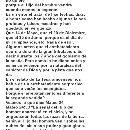
no quiere
porque el Hijo del hombre vendrá
cuando menos lo esperen.
Es un error el tratar de fijar fechas, días,
y horas como han hecho algunos falsos
profetas y falsos maestros y han
quedado en vergüenza.
Que 14 de Mayo, que el 20 de Diciembre,
que el 15 de Junio, porque es el día de
mi cumpleaños, etc. Nada de eso!.
Algunos creen que el arrebatamiento
ocurrirá durante la gran tribulación. Es
decir durante los 7 años del gobierno de
la bestia. Pero como lo he dicho antes y
es mi convicción por la naturaleza del
carácter de Dios y por la pista que nos
da:
En el relato de 1a Tesalonicenses nos
habla de un arrebatamiento sorpresivo
que solo verán los escogidos.
Porqué el arrebatamiento es diferente a
la segunda venida?
Veamos lo que dice Mateo 24
Mateo 24:30 "La señal del Hijo del
hombre aparecerá en el cielo, y se
angustiarán todas las razas de la tierra.
Verán al Hijo del hombre venir sobre las
nubes del cielo con poder y gran gloria.