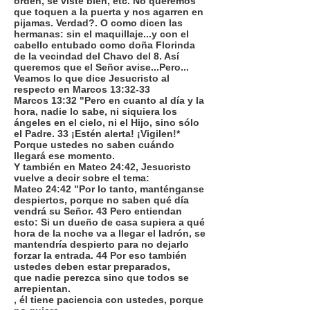
orden, se viste bien, etc. No queremos
que toquen a la puerta y nos agarren en
pijamas. Verdad?. O como dicen las
hermanas: sin el maquillaje...y con el
cabello entubado como doña Florinda
de la vecindad del Chavo del 8. Así
queremos que el Señor avise...Pero...
Veamos lo que dice Jesucristo al
respecto en Marcos 13:32-33
Marcos 13:32 "Pero en cuanto al día y la
hora, nadie lo sabe, ni siquiera los
ángeles en el cielo, ni el Hijo, sino sólo
el Padre. 33 ¡Estén alerta! ¡Vigilen!*
Porque ustedes no saben cuándo
llegará ese momento.
Y también en Mateo 24:42, Jesucristo
vuelve a decir sobre el tema:
Mateo 24:42 "Por lo tanto, manténganse
despiertos, porque no saben qué día
vendrá su Señor. 43 Pero entiendan
esto: Si un dueño de casa supiera a qué
hora de la noche va a llegar el ladrón, se
mantendría despierto para no dejarlo
forzar la entrada. 44 Por eso también
ustedes deben estar preparados,
que nadie perezca sino que todos se
arrepientan.
, él tiene paciencia con ustedes, porque