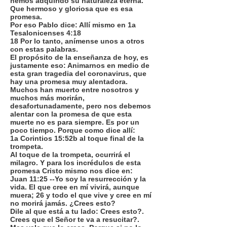
hemos adquirido su naturaleza eterna.
Que hermoso y gloriosa que es esa
promesa.
Por eso Pablo dice: Allí mismo en 1a
Tesalonicenses 4:18
18 Por lo tanto, anímense unos a otros
con estas palabras.
El propósito de la enseñanza de hoy, es
justamente eso: Animarnos en medio de
esta gran tragedia del coronavirus, que
hay una promesa muy alentadora.
Muchos han muerto entre nosotros y
muchos más morirán,
desafortunadamente, pero nos debemos
alentar con la promesa de que esta
muerte no es para siempre. Es por un
poco tiempo. Porque como dice allí:
1a Corintios 15:52b al toque final de la
trompeta.
Al toque de la trompeta, ocurrirá el
milagro. Y para los incrédulos de esta
promesa Cristo mismo nos dice en:
Juan 11:25 --Yo soy la resurrección y la
vida. El que cree en mí vivirá, aunque
muera; 26 y todo el que vive y cree en mí
no morirá jamás. ¿Crees esto?
Dile al que está a tu lado: Crees esto?.
Crees que el Señor te va a resucitar?.