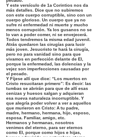
pecado.
Y este versículo de 1a Corintios nos da
más detalles. Dice que no subiremos
con este cuerpo corruptible, sino con un
cuerpo glorioso. Un cuerpo que ya no
sufre ni enfermedad ni muerte y mucho
menos corrupción. Ya los gusanos no se
lo van a poder comer, ni se envejecerá.
Todos tendremos la misma edad juvenil.
Atrás quedaron las cirugías para lucir
más joven. Jesucristo te hará la cirugía,
pero no para vanidad sino para que
vivamos en perfección delante de El,
porque la enfermedad, las dolencias y la
vejez son imperfecciones causadas por
el pecado.
Y Fíjese allí que dice: “Los muertos en
Cristo resucitaran primero”: Es decir: las
tumbas se abrirán para que de allí esas
cenizas y huesos salgan y adquieran
esa nueva naturaleza incorruptible. Y
que alegría poder volver a ver a aquellos
que murieron en Cristo: A tu padre,
madre, hermano, hermana, hijo, esposo,
esposa. Familiar, amigo, etc.
Hermanos y hermanas, nosotros
venimos del eterno, para ser eternos
como El, porque como hijos e hijas,