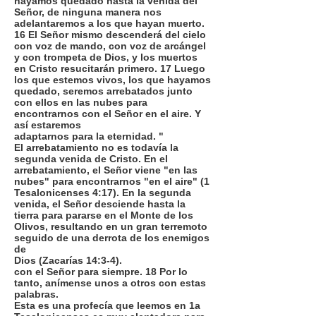
hayamos quedado hasta la venida del
Señor, de ninguna manera nos
adelantaremos a los que hayan muerto.
16 El Señor mismo descenderá del cielo
con voz de mando, con voz de arcángel
y con trompeta de Dios, y los muertos
en Cristo resucitarán primero. 17 Luego
los que estemos vivos, los que hayamos
quedado, seremos arrebatados junto
con ellos en las nubes para
encontrarnos con el Señor en el aire. Y
así estaremos
adaptarnos para la eternidad. "
El arrebatamiento no es todavía la
segunda venida de Cristo. En el
arrebatamiento, el Señor viene "en las
nubes" para encontrarnos "en el aire" (1
Tesalonicenses 4:17). En la segunda
venida, el Señor desciende hasta la
tierra para pararse en el Monte de los
Olivos, resultando en un gran terremoto
seguido de una derrota de los enemigos
de
Dios (Zacarías 14:3-4).
con el Señor para siempre. 18 Por lo
tanto, anímense unos a otros con estas
palabras.
Esta es una profecía que leemos en 1a