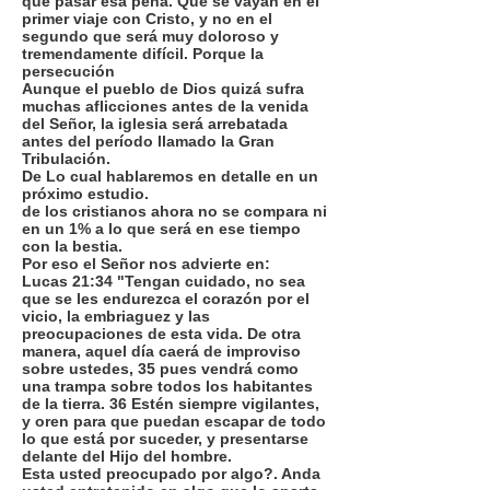
que pasar esa pena. Que se vayan en el
primer viaje con Cristo, y no en el
segundo que será muy doloroso y
tremendamente difícil. Porque la
persecución
Aunque el pueblo de Dios quizá sufra
muchas aflicciones antes de la venida
del Señor, la iglesia será arrebatada
antes del período llamado la Gran
Tribulación.
De Lo cual hablaremos en detalle en un
próximo estudio.
de los cristianos ahora no se compara ni
en un 1% a lo que será en ese tiempo
con la bestia.
Por eso el Señor nos advierte en:
Lucas 21:34 "Tengan cuidado, no sea
que se les endurezca el corazón por el
vicio, la embriaguez y las
preocupaciones de esta vida. De otra
manera, aquel día caerá de improviso
sobre ustedes, 35 pues vendrá como
una trampa sobre todos los habitantes
de la tierra. 36 Estén siempre vigilantes,
y oren para que puedan escapar de todo
lo que está por suceder, y presentarse
delante del Hijo del hombre.
Esta usted preocupado por algo?. Anda