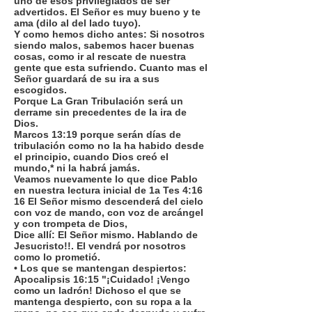
uno de esos privilegiados de ser
advertidos. El Señor es muy bueno y te
ama (dilo al del lado tuyo).
Y como hemos dicho antes: Si nosotros
siendo malos, sabemos hacer buenas
cosas, como ir al rescate de nuestra
gente que esta sufriendo. Cuanto mas el
Señor guardará de su ira a sus
escogidos.
Porque La Gran Tribulación será un
derrame sin precedentes de la ira de
Dios.
Marcos 13:19 porque serán días de
tribulación como no la ha habido desde
el principio, cuando Dios creó el
mundo,* ni la habrá jamás.
Veamos nuevamente lo que dice Pablo
en nuestra lectura inicial de 1a Tes 4:16
16 El Señor mismo descenderá del cielo
con voz de mando, con voz de arcángel
y con trompeta de Dios,
Dice allí: El Señor mismo. Hablando de
Jesucristo!!. El vendrá por nosotros
como lo prometió.
• Los que se mantengan despiertos:
Apocalipsis 16:15 "¡Cuidado! ¡Vengo
como un ladrón! Dichoso el que se
mantenga despierto, con su ropa a la