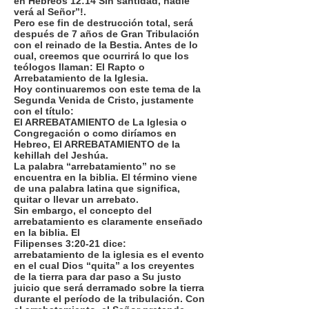
en Hebreos 12:14 Sin santidad, nadie
verá al Señor”!.
Pero ese fin de destrucción total, será
después de 7 años de Gran Tribulación
con el reinado de la Bestia. Antes de lo
cual, creemos que ocurrirá lo que los
teólogos llaman: El Rapto o
Arrebatamiento de la Iglesia.
Hoy continuaremos con este tema de la
Segunda Venida de Cristo, justamente
con el título:
El ARREBATAMIENTO de La Iglesia o
Congregación o como diríamos en
Hebreo, El ARREBATAMIENTO de la
kehillah del Jeshúa.
La palabra “arrebatamiento” no se
encuentra en la biblia. El término viene
de una palabra latina que significa,
quitar o llevar un arrebato.
Sin embargo, el concepto del
arrebatamiento es claramente enseñado
en la biblia. El
Filipenses 3:20-21 dice:
arrebatamiento de la iglesia es el evento
en el cual Dios “quita” a los creyentes
de la tierra para dar paso a Su justo
juicio que será derramado sobre la tierra
durante el período de la tribulación. Con