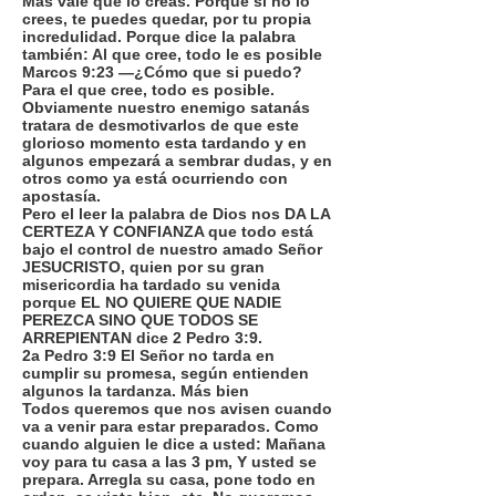
Mas vale que lo creas. Porque si no lo
crees, te puedes quedar, por tu propia
incredulidad. Porque dice la palabra
también: Al que cree, todo le es posible
Marcos 9:23 —¿Cómo que si puedo?
Para el que cree, todo es posible.
Obviamente nuestro enemigo satanás
tratara de desmotivarlos de que este
glorioso momento esta tardando y en
algunos empezará a sembrar dudas, y en
otros como ya está ocurriendo con
apostasía.
Pero el leer la palabra de Dios nos DA LA
CERTEZA Y CONFIANZA que todo está
bajo el control de nuestro amado Señor
JESUCRISTO, quien por su gran
misericordia ha tardado su venida
porque EL NO QUIERE QUE NADIE
PEREZCA SINO QUE TODOS SE
ARREPIENTAN dice 2 Pedro 3:9.
2a Pedro 3:9 El Señor no tarda en
cumplir su promesa, según entienden
algunos la tardanza. Más bien
Todos queremos que nos avisen cuando
va a venir para estar preparados. Como
cuando alguien le dice a usted: Mañana
voy para tu casa a las 3 pm, Y usted se
prepara. Arregla su casa, pone todo en