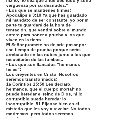
mano, no sea que ande desnudo y sufra
vergüenza por su desnudez."
• Los que se mantienes firmes:
Apocalipsis 3:10 Ya que has guardado
mi mandato de ser constante, yo por mi
parte te guardaré de la hora de
tentación, que vendrá sobre el mundo
entero para poner a prueba a los que
viven en la tierra.
El Señor promete no dejarte pasar por
ese tiempo de prueba porque serás
arrebatado en las nubes junto a los que
resucitarán de las tumbas..
• Los que son llamados “hermanos
fieles”:
Los creyentes en Cristo. Nosotros
seremos transformados:
1a Corintios 15:50 Les declaro,
hermanos, que el cuerpo mortal* no
puede heredar el reino de Dios, ni lo
corruptible puede heredar lo
incorruptible. 51 Fíjense bien en el
misterio que les voy a revelar: No todos
moriremos, pero todos seremos
transformados,
Vemos que Pablo se dirige allí a los
hermanos de Corinto...”Les declaro
hermanos”..Se le llama hermanos, a los