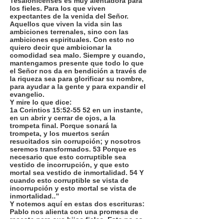
Tesalonicenses es muy alentadora para
los fieles. Para los que viven
expectantes de la venida del Señor.
Aquellos que viven la vida sin las
ambiciones terrenales, sino con las
ambiciones espirituales. Con esto no
quiero decir que ambicionar la
comodidad sea malo. Siempre y cuando,
mantengamos presente que todo lo que
el Señor nos da en bendición a través de
la riqueza sea para glorificar su nombre,
para ayudar a la gente y para expandir el
evangelio.
Y mire lo que dice:
1a Corintios 15:52-55 52 en un instante,
en un abrir y cerrar de ojos, a la
trompeta final. Porque sonará la
trompeta, y los muertos serán
resucitados sin corrupción; y nosotros
seremos transformados. 53 Porque es
necesario que esto corruptible sea
vestido de incorrupción, y que esto
mortal sea vestido de inmortalidad. 54 Y
cuando esto corruptible se vista de
incorrupción y esto mortal se vista de
inmortalidad..”
Y notemos aquí en estas dos escrituras:
Pablo nos alienta con una promesa de