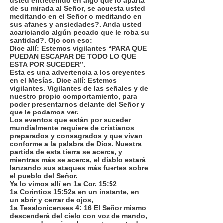
usted entretenido en algo que lo aparta
de su mirada al Señor, se acuesta usted
meditando en el Señor o meditando en
sus afanes y ansiedades?. Anda usted
acariciando algún pecado que le roba su
santidad?. Ojo con eso:
Dice allí: Estemos vigilantes “PARA QUE
PUEDAN ESCAPAR DE TODO LO QUE
ESTA POR SUCEDER”.
Esta es una advertencia a los creyentes
en el Mesías. Dice allí: Estemos
vigilantes. Vigilantes de las señales y de
nuestro propio comportamiento, para
poder presentarnos delante del Señor y
que le podamos ver.
Los eventos que están por suceder
mundialmente requiere de cristianos
preparados y consagrados y que vivan
conforme a la palabra de Dios. Nuestra
partida de esta tierra se acerca, y
mientras más se acerca, el diablo estará
lanzando sus ataques más fuertes sobre
el pueblo del Señor.
Ya lo vimos allí en 1a Cor. 15:52
1a Corintios 15:52a en un instante, en
un abrir y cerrar de ojos,
1a Tesalonicenses 4: 16 El Señor mismo
descenderá del cielo con voz de mando,