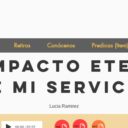
Retiros
Conócenos
Predicas (Item)
Impacto Et
e mi Servic
Lucia Ramirez
00:00 / 52:22
PDF
PPT
PDF