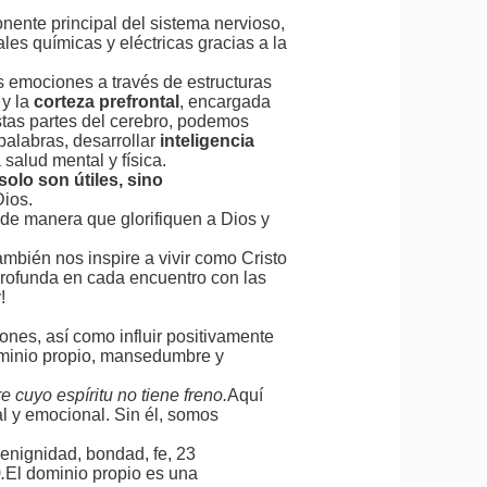
ponente principal del sistema nervioso,
ales químicas y eléctricas gracias a la
emociones a través de estructuras
 y la
corteza prefrontal
, encargada
stas partes del cerebro, podemos
 palabras, desarrollar
inteligencia
alud mental y física.
olo son útiles, sino
Dios.
de manera que glorifiquen a Dios y
mbién nos inspire a vivir como Cristo
profunda en cada encuentro con las
!
nes, así como influir positivamente
dominio propio, mansedumbre y
cuyo espíritu no tiene freno.
Aquí
l y emocional. Sin él, somos
 benignidad, bondad, fe, 23
.
El dominio propio es una