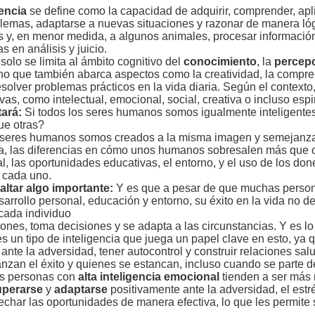
gencia
se define como la capacidad de adquirir, comprender, apl
blemas, adaptarse a nuevas situaciones y razonar de manera lóg
 y, en menor medida, a algunos animales, procesar información
 en análisis y juicio.
solo se limita al ámbito cognitivo del
conocimiento
, la
percepc
ino que también abarca aspectos como la creatividad, la compren
solver problemas prácticos en la vida diaria. Según el contexto
vas, como intelectual, emocional, social, creativa o incluso espir
ará:
Si todos los seres humanos somos igualmente inteligente
ue otras?
 seres humanos somos creados a la misma imagen y semejanza
ia, las diferencias en cómo unos humanos sobresalen más que 
l, las oportunidades educativas, el entorno, y el uso de los don
 cada uno.
saltar algo importante:
Y es que a pesar de que muchas person
sarrollo personal, educación y entorno, su éxito en la vida no 
 cada individuo
nes, toma decisiones y se adapta a las circunstancias. Y es l
es un tipo de inteligencia que juega un papel clave en esto, ya
r ante la adversidad, tener autocontrol y construir relaciones sa
nzan el éxito y quienes se estancan, incluso cuando se parte d
as personas con
alta inteligencia emocional
tienden a ser más 
uperarse
y
adaptarse
positivamente ante la adversidad, el estré
har las oportunidades de manera efectiva, lo que les permite s