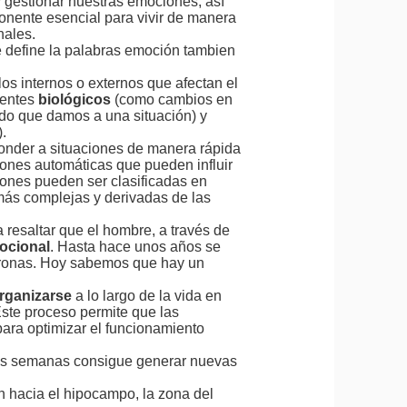
 gestionar nuestras emociones, así
onente esencial para vivir de manera
nales.
 define la palabras emoción tambien
los internos o externos que afectan el
nentes
biológicos
(como cambios en
ado que damos a una situación) y
.
nder a situaciones de manera rápida
ones automáticas que pueden influir
iones pueden ser clasificadas en
(más complejas y derivadas de las
resaltar que el hombre, a través de
mocional
. Hasta hace unos años se
uronas. Hoy sabemos que hay un
organizarse
a lo largo de la vida en
Este proceso permite que las
ara optimizar el funcionamiento
 tres semanas consigue generar nuevas
n hacia el hipocampo, la zona del