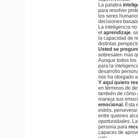
La palabra
inteli
para resolver pro
los seres humanos
decisiones basadas
La inteligencia no 
el
aprendizaje
, s
la capacidad de re
distintas perspecti
Usted se pregunt
sobresalen mas q
Aunque todos los
para la inteligenc
desarrollo persona
nos ha otorgado a
Y aquí quiero re
en términos de de
también de cómo
maneja sus emocio
emocional.
Esta 
estrés, persevera
entre quienes alca
oportunidades. L
persona para
rec
capaces de aprovec
vida.