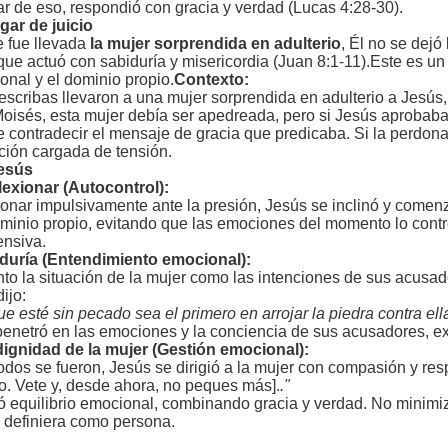
ar de eso, respondió con gracia y verdad (Lucas 4:28-30).
gar de juicio
e fue llevada
la mujer sorprendida en adulterio
, Él no se dejo
ue actuó con sabiduría y misericordia (Juan 8:1-11).Este es un
onal y el dominio propio.
Contexto:
 escribas llevaron a una mujer sorprendida en adulterio a Jesú
oisés, esta mujer debía ser apedreada, pero si Jesús aprobaba 
 contradecir el mensaje de gracia que predicaba. Si la perdonab
ción cargada de tensión.
esús
lexionar (Autocontrol):
nar impulsivamente ante la presión, Jesús se inclinó y comenzó
ominio propio, evitando que las emociones del momento lo contr
ensiva.
iduría (Entendimiento emocional):
anto la situación de la mujer como las intenciones de sus acus
ijo:
 esté sin pecado sea el primero en arrojar la piedra contra ell
penetró en las emociones y la conciencia de sus acusadores, ex
dignidad de la mujer (Gestión emocional):
dos se fueron, Jesús se dirigió a la mujer con compasión y res
. Vete y, desde ahora, no peques más].
."
ró equilibrio emocional, combinando gracia y verdad. No minimi
la definiera como persona.