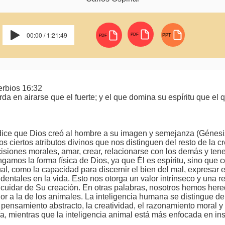
00:00 / 1:21:49
PDF
PPT
PDF
erbios 16:32
rda en airarse que el fuerte; y el que domina su espíritu que el
:
ice que Dios creó al hombre a su imagen y semejanza (Génesis 
 ciertos atributos divinos que nos distinguen del resto de la cr
isiones morales, amar, crear, relacionarse con los demás y ten
gamos la forma física de Dios, ya que Él es espíritu, sino qu
ual, como la capacidad para discernir el bien del mal, expresar
ndentales en la vida. Esto nos otorga un valor intrínseco y una 
y cuidar de Su creación. En otras palabras, nosotros hemos here
ior a la de los animales. La inteligencia humana se distingue de
pensamiento abstracto, la creatividad, el razonamiento moral y es
́a, mientras que la inteligencia animal está más enfocada en ins