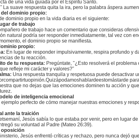
ecta de una vida guiada por el Espíritu Santo.
"
La suave respuesta quita la ira, pero la palabra áspera aument
 del dominio propio:
e dominio propio en la vida diaria es el siguiente:
lugar de trabajo
pañero de trabajo hace un comentario que consideras ofensivo 
ón natural podría ser responder inmediatamente, tal vez con e
momento, el dominio propio se manifiesta.
dominio propio:
na:
En lugar de responder impulsivamente, respira profundo y 
cias de tu reacción.
sito de tu respuesta:
Pregúntate, "¿Esto resolverá el problem
ue refleje mi carácter y valores?"
alma:
Una respuesta tranquila y respetuosa puede desactivar una
rcompartirtuopinión.Quizápodamoshablardeestomástarde para 
estra que no dejas que las emociones dominen tu acción y que 
urez.
modelo de inteligencia emocional
n ejemplo perfecto de cómo manejar nuestras emociones y respo
 ante la traición
tsemaní, Jesús sabía lo que estaba por venir, pero en lugar d
ntregó su voluntad al Padre (Mateo 26:39).
 oposición
inisterio, Jesús enfrentó críticas y rechazo, pero nunca dejó