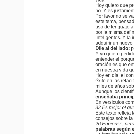
Hoy quiero que pr
no. Y es justamen
Por favor no se va
este tema, pensad
uso de lenguaje al
por la misma defin
inteligentes. Y la
adquirir un nuevo
Dile al del lado:
p
Y yo quiero pedirl
entender el porque
oración es que e
en nuestra vida q
Hoy en día, el co
éxito en las rela
miles de años sob
Aunque los cientí
enseñaba princi
En versículos co
32 Es mejor el que
Este texto refleja
consejos sobre la
26 Enójense, per
palabras según e