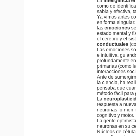
La
inteligencia 
como de identific
sabia y efectiva, 
Ya vimos antes co
en forma singular:
las
emociones
se
estado mental y f
el cerebro y el si
conductuales
(co
Las emociones son
e intuitiva, guia
profundamente en 
primarias (como la
interacciones soci
Ante de sumergirno
la ciencia, ha rea
pensaba que cuan
método fácil par
La
neuroplastic
respuesta a nueva
neuronas formen n
cognitivo y motor.
La gente optimista
neuronas en su ce
Núcleos de célu