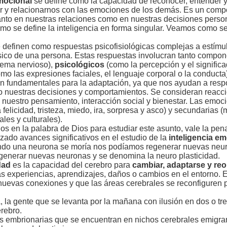
emocional
se define como la capacidad de reconocer, entender y
ar y relacionarnos con las emociones de los demás. Es un comp
tanto en nuestras relaciones como en nuestras decisiones perso
mo se define la inteligencia en forma singular. Veamos como se
 definen como respuestas psicofisiológicas complejas a estímu
ísico de una persona. Estas respuestas involucran tanto compo
stema nervioso),
psicológicos
(como la percepción y el signific
mo las expresiones faciales, el lenguaje corporal o la conducta)
 fundamentales para la adaptación, ya que nos ayudan a respo
ndo nuestras decisiones y comportamientos. Se consideran reacci
nuestro pensamiento, interacción social y bienestar. Las emoc
 felicidad, tristeza, miedo, ira, sorpresa y asco) y secundarias 
ales y culturales).
s en la palabra de Dios para estudiar este asunto, vale la pena 
lizado avances significativos en el estudio de la
inteligencia e
do una neurona se moría nos podíamos regenerar nuevas ne
a generar nuevas neuronas y se denomina la neuro plasticidad.
idad
es la capacidad del cerebro para
cambiar, adaptarse y re
s experiencias, aprendizajes, daños o cambios en el entorno. 
uevas conexiones y que las áreas cerebrales se reconfiguren p
, la gente que se levanta por la mañana con ilusión en dos o
rebro.
las embrionarias que se encuentran en nichos cerebrales emigra