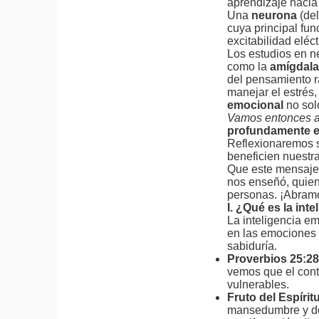
aprendizaje hacia
Una
neurona
(de
cuya principal func
excitabilidad elé
Los estudios en n
como la
amígdala
del pensamiento r
manejar el estrés
emocional
no sol
Vamos entonces 
profundamente es
Reflexionaremos s
beneficien nuestra
Que este mensaje n
nos enseñó, qui
personas. ¡Abramo
I. ¿Qué es la in
La inteligencia em
en las emociones 
sabiduría.
Proverbios 25:2
vemos que el contr
vulnerables.
Fruto del Espírit
mansedumbre y dom