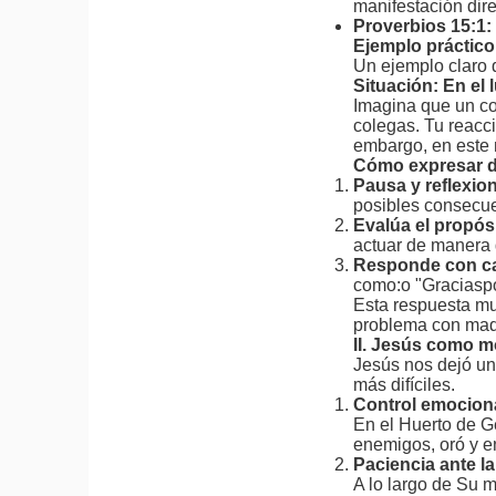
manifestación dir
Proverbios 15:1:
Ejemplo práctico
Un ejemplo claro d
Situación: En el 
Imagina que un com
colegas. Tu reacci
embargo, en este 
Cómo expresar 
Pausa y reflexio
posibles consecuen
Evalúa el propó
actuar de manera q
Responde con c
como:o "Graciaspo
Esta respuesta mu
problema con mad
II. Jesús como 
Jesús nos dejó u
más difíciles.
Control emocional
En el Huerto de Ge
enemigos, oró y e
Paciencia ante la
A lo largo de Su m