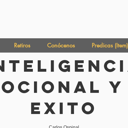
Retiros
Conócenos
Predicas (Item)
nteligenc
ocional y
Exito
Carlos Ospinal