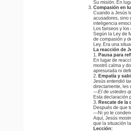
Su misión. En lug
Compasión en lu
Cuando a Jesús l
acusadores, sino q
inteligencia emoci
Los fariseos y los
Según la Ley de M
de compasión y de
Ley. Era una situa
La reacción de J
1.
Pausa para ref
En lugar de reaccio
mostró calma y d
apresurada ni def
2.
Empatía y sab
Jesús entendió t
directamente, les d
—El de ustedes que
Esta declaración 
3.
Rescate de la 
Después de que to
—Ni yo te condeno
Aquí, Jesús most
que la situación 
Lección: