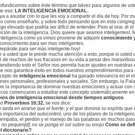
ofundicemos sobre éste término que talvez para algunos de us
te eso:
LA INTELIGENCIA EMOCIONAL.
ya a asustar con lo que les voy a compartir el día de hoy. Por m
o como enseñarlo, y sobre todo pensando que en esta congregac
go elevado que podría ser difícil de entender. Pero al orar, di 
ición de la inteligencia. Dios quiere que seamos inteligentes
 inteligencia como ya vimos proviene de adquirir
conocimiento y
 conocimiento para ser mas inteligentes.
repárate para ser más inteligente hoy!
e a usted que le preste mucha atención a esto, porque si usted 
́ de muchos de sus fracasos en su vida a pesar des maravillosa 
ntendiendo esto el Señor nos permita hacer ajustes en nuestr
ue nos garantice éxito en todos nuestros emprendimientos para
ncepto de
inteligencia emocional
ha ganado relevancia en el m
ciones personales, profesionales y sociales. Sin embargo, la P
re la importancia de dominar nuestras emociones y actuar con s
ficos comenzaron a estudiar este concepto sistemáticamente en
pios de inteligencia emocional desde tiempos antiguos
.
mo
Proverbios 16:32,
se nos dice:
 tarda en airarse que el fuerte; y el que domina su espíritu que
 la importancia del autocontrol, uno de los pilares de la intelig
 empatía, el perdón y el manejo de las palabras en muchos pa
o no pequen[d]; no se ponga el sol sobre su enojo
Como se defi
l diccionario?