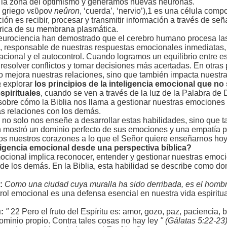
 la zona del optimismo y generamos nuevas neuronas.
l griego νεῦρον
neûron
, ‘cuerda’, ‘nervio’),1 es una célula com
ión es recibir, procesar y transmitir información a través de señ
ctrica de su membrana plasmática.
eurociencia han demostrado que el cerebro humano procesa las 
, responsable de nuestras respuestas emocionales inmediatas,
acional y el autocontrol. Cuando logramos un equilibrio entre e
, resolver conflictos y tomar decisiones más acertadas. En otras
o mejora nuestras relaciones, sino que también impacta nuestra s
a
explorar
los principios de la inteligencia emocional que no s
pirituales
, cuando se ven a través de la luz de la Palabra de 
obre cómo la Biblia nos llama a gestionar nuestras emociones 
s relaciones con los demás.
o solo nos enseñe a desarrollar estas habilidades, sino que ta
en mostró un dominio perfecto de sus emociones y una empatía 
s nuestros corazones a lo que el Señor quiere enseñarnos hoy
teligencia emocional desde una perspectiva bíblica?
ocional implica reconocer, entender y gestionar nuestras emocio
de los demás. En la Biblia, esta habilidad se describe como 
8:
Como una ciudad cuya muralla ha sido derribada, es el hombre 
ol emocional es una defensa esencial en nuestra vida espiritua
u:
"
22 Pero el fruto del Espíritu es: amor, gozo, paz, paciencia,
inio propio. Contra tales cosas no hay ley
" (Gálatas 5:22-23)