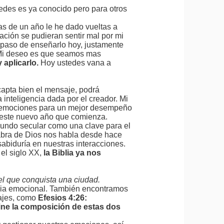
tedes es ya conocido pero para otros
as de un año le he dado vueltas a
ión se pudieran sentir mal por mi
el paso de enseñarlo hoy, justamente
!. Mi deseo es que seamos mas
 aplicarlo.
Hoy ustedes vana a
capta bien el mensaje, podrá
inteligencia dada por el creador. Mi
as emociones para un mejor desempeño
 este nuevo año que comienza.
undo secular como una clave para el
alabra de Dios nos habla desde hace
abiduría en nuestras interacciones.
 el siglo XX,
la Biblia ya nos
 el que conquista una ciudad.
encia emocional. También encontramos
sajes, como
Efesios 4:26:
ne la composición de estas dos