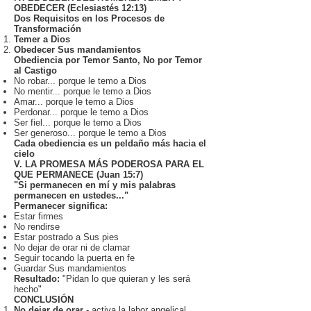
OBEDECER (Eclesiastés 12:13)
Dos Requisitos en los Procesos de
Transformación
Temer a Dios
Obedecer Sus mandamientos
Obediencia por Temor Santo, No por Temor
al Castigo
No robar... porque le temo a Dios
No mentir... porque le temo a Dios
Amar... porque le temo a Dios
Perdonar... porque le temo a Dios
Ser fiel... porque le temo a Dios
Ser generoso... porque le temo a Dios
Cada obediencia es un peldaño más hacia el
cielo
V. LA PROMESA MÁS PODEROSA PARA EL
QUE PERMANECE (Juan 15:7)
"Si permanecen en mí y mis palabras
permanecen en ustedes..."
Permanecer significa:
Estar firmes
No rendirse
Estar postrado a Sus pies
No dejar de orar ni de clamar
Seguir tocando la puerta en fe
Guardar Sus mandamientos
Resultado:
"Pidan lo que quieran y les será
hecho"
CONCLUSIÓN
No dejar de orar
- activa la labor angelical