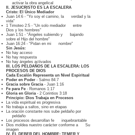
activar la obra angelical
II. JESUCRISTO ES LA ESCALERA
Cristo: El Único Mediador
Juan 14:6 - "Yo soy el camino, la verdad y la
vida"
1 Timoteo 2:5 - "Un solo mediador entre
Dios y los hombres"
Juan 1:51 - "Ángeles subiendo y bajando
sobre el Hijo del hombre"
Juan 16:24 - "Pidan en mi nombre"
Sin Jesús:
No hay acceso
No hay respuesta
No hay ángeles activados
III. LOS PELDAÑOS DE LA ESCALERA: LOS
PROCESOS DE DIOS
Cada Escalón Representa un Nivel Espiritual
Poder en Poder
- Salmo 84:7
Gracia sobre Gracia
- Juan 1:16
Fe para Fe
- Romanos 1:17
Gloria en Gloria
- 2 Corintios 3:18
Principio: Dios Trabaja en Procesos
La vida espiritual es progresiva
No trabaja a saltos, sino en etapas
La oración constante nos sube peldaño por
peldaño
Los procesos desarrollan fe inquebrantable
Dios moldea nuestro carácter conforme a Su
imagen
IV. EL DEBER DEL HOMBRE: TEMER Y