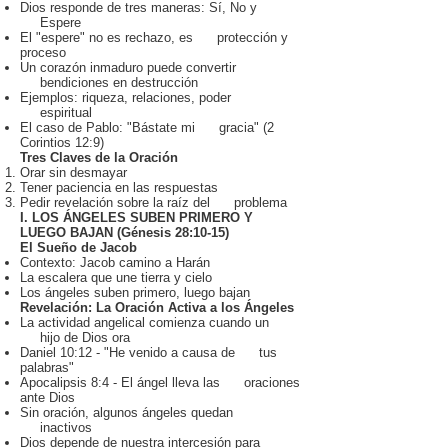
Dios responde de tres maneras: Sí, No y
Espere
El "espere" no es rechazo, es protección y
proceso
Un corazón inmaduro puede convertir
bendiciones en destrucción
Ejemplos: riqueza, relaciones, poder
espiritual
El caso de Pablo: "Bástate mi gracia" (2
Corintios 12:9)
Tres Claves de la Oración
Orar sin desmayar
Tener paciencia en las respuestas
Pedir revelación sobre la raíz del problema
I. LOS ÁNGELES SUBEN PRIMERO Y
LUEGO BAJAN (Génesis 28:10-15)
El Sueño de Jacob
Contexto: Jacob camino a Harán
La escalera que une tierra y cielo
Los ángeles suben primero, luego bajan
Revelación: La Oración Activa a los Ángeles
La actividad angelical comienza cuando un
hijo de Dios ora
Daniel 10:12 - "He venido a causa de tus
palabras"
Apocalipsis 8:4 - El ángel lleva las oraciones
ante Dios
Sin oración, algunos ángeles quedan
inactivos
Dios depende de nuestra intercesión para