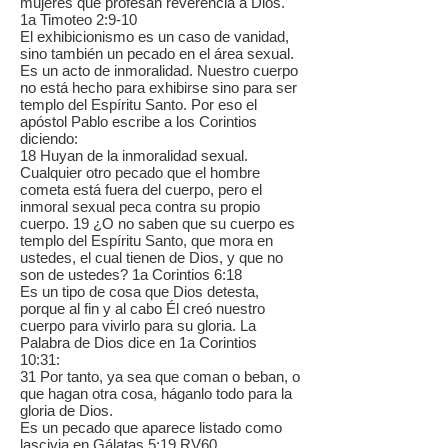
mujeres que profesan reverencia a Dios.
1a Timoteo 2:9-10
El exhibicionismo es un caso de vanidad,
sino también un pecado en el área sexual.
Es un acto de inmoralidad. Nuestro cuerpo
no está hecho para exhibirse sino para ser
templo del Espíritu Santo. Por eso el
apóstol Pablo escribe a los Corintios
diciendo:
18 Huyan de la inmoralidad sexual.
Cualquier otro pecado que el hombre
cometa está fuera del cuerpo, pero el
inmoral sexual peca contra su propio
cuerpo. 19 ¿O no saben que su cuerpo es
templo del Espíritu Santo, que mora en
ustedes, el cual tienen de Dios, y que no
son de ustedes? 1a Corintios 6:18
Es un tipo de cosa que Dios detesta,
porque al fin y al cabo Él creó nuestro
cuerpo para vivirlo para su gloria. La
Palabra de Dios dice en 1a Corintios
10:31:
31 Por tanto, ya sea que coman o beban, o
que hagan otra cosa, háganlo todo para la
gloria de Dios.
Es un pecado que aparece listado como
lascivia en Gálatas 5:19 RV60