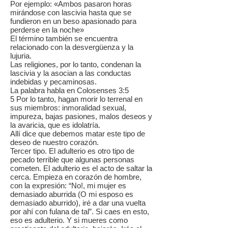
Por ejemplo: «Ambos pasaron horas
mirándose con lascivia hasta que se
fundieron en un beso apasionado para
perderse en la noche»
El término también se encuentra
relacionado con la desvergüenza y la
lujuria.
Las religiones, por lo tanto, condenan la
lascivia y la asocian a las conductas
indebidas y pecaminosas.
La palabra habla en Colosenses 3:5
5 Por lo tanto, hagan morir lo terrenal en
sus miembros: inmoralidad sexual,
impureza, bajas pasiones, malos deseos y
la avaricia, que es idolatría.
Allí dice que debemos matar este tipo de
deseo de nuestro corazón.
Tercer tipo. El adulterio es otro tipo de
pecado terrible que algunas personas
cometen. El adulterio es el acto de saltar la
cerca. Empieza en corazón de hombre,
con la expresión: “No!, mi mujer es
demasiado aburrida (O mi esposo es
demasiado aburrido), iré a dar una vuelta
por ahí con fulana de tal”. Si caes en esto,
eso es adulterio. Y si mueres como