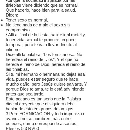
Aunque la sociedad inspirada por las
tinieblas viene diciendo que es normal.
Que hacerlo, hace bien para la salud.
Dicen:
Tener sexo es normal,
No tiene nada de malo el sexo sin
compromiso.
• Allí al final de la fiesta, salir e ir al motel y
tener vida sexual te produce un goce
temporal, pero te va a llevar directo al
infierno.
Dice allí la palabra: “Los fornicarios... No
heredará el reino de Dios”. Y el que no
hereda el reino de Dios, hereda el reino de
las tinieblas.
Si tu mi hermano o hermana no dejas esa
vida, puedes estar seguro que te hace
mucho daño, pero Jesús quiere salvarte. Y
porque Dios te ama, te lo está advirtiendo
antes que sea tarde.
Este pecado es tan serio que la Palabra
dice al creyente que ni siquiera debe
hablar de esto en grupos de amigos.
3 Pero FORNICACION y toda impureza o
avaricia no se nombren más entre
ustedes, como corresponde a santos;
Efesios 5:3 RV60