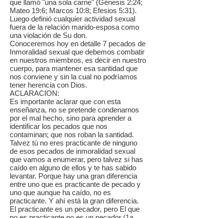
que llamó "una sola carne" (Génesis 2:24;
Mateo 19:6; Marcos 10:8; Efesios 5:31).
Luego definió cualquier actividad sexual
fuera de la relación marido-esposa como
una violación de Su don.
Conoceremos hoy en detalle 7 pecados de
Inmoralidad sexual que debemos combatir
en nuestros miembros, es decir en nuestro
cuerpo, para mantener esa santidad que
nos conviene y sin la cual no podríamos
tener herencia con Dios.
ACLARACION:
Es importante aclarar que con esta
enseñanza, no se pretende condenarnos
por el mal hecho, sino para aprender a
identificar los pecados que nos
contaminan; que nos roban la santidad.
Talvez tú no eres practicante de ninguno
de esos pecados de inmoralidad sexual
que vamos a enumerar, pero talvez si has
caído en alguno de ellos y te has sabido
levantar. Porque hay una gran diferencia
entre uno que es practicante de pecado y
uno que aunque ha caído, no es
practicante. Y ahí está la gran diferencia.
El practicante es un pecador, pero El que
no es practicante no es un pecador (1a