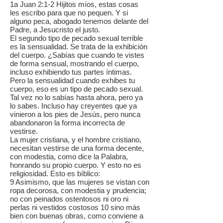
1a Juan 2:1-2 Hijitos míos, estas cosas
les escribo para que no pequen. Y si
alguno peca, abogado tenemos delante del
Padre, a Jesucristo el justo.
El segundo tipo de pecado sexual terrible
es la sensualidad. Se trata de la exhibición
del cuerpo. ¿Sabías que cuando te vistes
de forma sensual, mostrando el cuerpo,
incluso exhibiendo tus partes íntimas.
Pero la sensualidad cuando exhibes tu
cuerpo, eso es un tipo de pecado sexual.
Tal vez no lo sabías hasta ahora, pero ya
lo sabes. Incluso hay creyentes que ya
vinieron a los pies de Jesús, pero nunca
abandonaron la forma incorrecta de
vestirse.
La mujer cristiana, y el hombre cristiano,
necesitan vestirse de una forma decente,
con modestia, como dice la Palabra,
honrando su propio cuerpo. Y esto no es
religiosidad. Esto es bíblico:
9 Asimismo, que las mujeres se vistan con
ropa decorosa, con modestia y prudencia;
no con peinados ostentosos ni oro ni
perlas ni vestidos costosos 10 sino más
bien con buenas obras, como conviene a