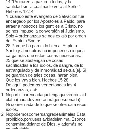
14 “Procuren la paz con todos, y la
santidad sin la cual nadie verá al Señor”.
Hebreos 12:14
Y cuando este evangelio de Salvación fue
encargado por los Apóstoles a Pablo, para
atraer a nosotros los gentiles a Cristo, no
se nos impuso la conversión al Judaísmo.
Solo 4 ordenanzas se nos exigió por orden
del Espíritu Santo:
28 Porque ha parecido bien al Espíritu
Santo y a nosotros no imponerles ninguna
carga más que estas cosas necesarias:
29 que se abstengan de cosas
sacrificadas a los ídolos, de sangre, de lo
estrangulado y de inmoralidad sexual[e]. Si
se guardan de tales cosas, harán bien.
Que les vaya bien. Hechos 15:28
De aquí, podemos ver entonces las 4
ordenanzas, así:
Noparticiparennadaquetengaqueverconlaid
olatria(nadadevenerarimágenesdenada).
Ni comer nada de lo que se ofrezca a esos
ídolos.
Nopodemoscomersangredeanimales.Esta
prohibido,porqueeslavidadelanimal.Esonos
contamina delante de Dios, y además no
es saludable.