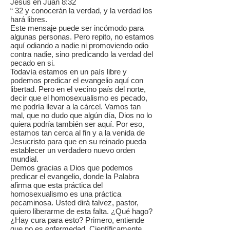
Jesús en Juan 8:32
“ 32 y conocerán la verdad, y la verdad los
hará libres.
Este mensaje puede ser incómodo para
algunas personas. Pero repito, no estamos
aquí odiando a nadie ni promoviendo odio
contra nadie, sino predicando la verdad del
pecado en si.
Todavía estamos en un país libre y
podemos predicar el evangelio aquí con
libertad. Pero en el vecino país del norte,
decir que el homosexualismo es pecado,
me podría llevar a la cárcel. Vamos tan
mal, que no dudo que algún día, Dios no lo
quiera podría también ser aquí. Por eso,
estamos tan cerca al fin y a la venida de
Jesucristo para que en su reinado pueda
establecer un verdadero nuevo orden
mundial.
Demos gracias a Dios que podemos
predicar el evangelio, donde la Palabra
afirma que esta práctica del
homosexualismo es una práctica
pecaminosa. Usted dirá talvez, pastor,
quiero liberarme de esta falta. ¿Qué hago?
¿Hay cura para esto? Primero, entiende
que no es enfermedad. Científicamente