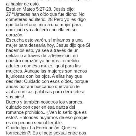
al hablar de esto.
Está en Mateo 5:27-28. Jesús dijo:
27 “Ustedes han oído que fue dicho: No
cometerás adulterio. 28 Pero yo les digo
que todo el que mira a una mujer para
codiciarla ya adulteró con ella en su
corazón.
Escucha esto varón, si miramos a una
mujer para desearla hoy, Jesús dijo que Si
hacemos eso, ya sea a través de un
celular o a través de la televisión, en
nuestro corazón ya hemos cometido
adulterio con esa mujer. Igual para las
mujeres. Aunque las mujeres son menos
lujuriosas con los ojos. A ellas hay que
decirles: Cuidado con esos oídos, porque
andas por ahí buscando que varón te
alaba con sus palabras para derretirte a
sus pies!.
Bueno y también nosotros los varones,
cuidado con caer en esa danza del
romance prohibido.. ¿Ven lo serio que es
esto?. Entonces huyamos de eso porque
es un pecado sexual terrible.
Cuarto tipo. La Fornicación. Qué es
fornicación?. Es el acto sexual entre dos