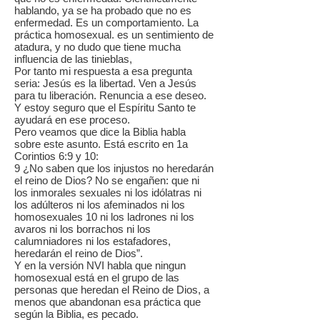
hablando, ya se ha probado que no es
enfermedad. Es un comportamiento. La
práctica homosexual. es un sentimiento de
atadura, y no dudo que tiene mucha
influencia de las tinieblas,
Por tanto mi respuesta a esa pregunta
seria: Jesús es la libertad. Ven a Jesús
para tu liberación. Renuncia a ese deseo.
Y estoy seguro que el Espíritu Santo te
ayudará en ese proceso.
Pero veamos que dice la Biblia habla
sobre este asunto. Está escrito en 1a
Corintios 6:9 y 10:
9 ¿No saben que los injustos no heredarán
el reino de Dios? No se engañen: que ni
los inmorales sexuales ni los idólatras ni
los adúlteros ni los afeminados ni los
homosexuales 10 ni los ladrones ni los
avaros ni los borrachos ni los
calumniadores ni los estafadores,
heredarán el reino de Dios”.
Y en la versión NVI habla que ningun
homosexual está en el grupo de las
personas que heredan el Reino de Dios, a
menos que abandonan esa práctica que
según la Biblia, es pecado.