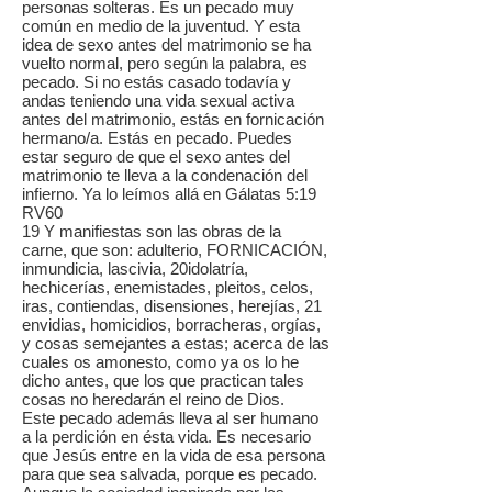
personas solteras. Es un pecado muy
común en medio de la juventud. Y esta
idea de sexo antes del matrimonio se ha
vuelto normal, pero según la palabra, es
pecado. Si no estás casado todavía y
andas teniendo una vida sexual activa
antes del matrimonio, estás en fornicación
hermano/a. Estás en pecado. Puedes
estar seguro de que el sexo antes del
matrimonio te lleva a la condenación del
infierno. Ya lo leímos allá en Gálatas 5:19
RV60
19 Y manifiestas son las obras de la
carne, que son: adulterio, FORNICACIÓN,
inmundicia, lascivia, 20idolatría,
hechicerías, enemistades, pleitos, celos,
iras, contiendas, disensiones, herejías, 21
envidias, homicidios, borracheras, orgías,
y cosas semejantes a estas; acerca de las
cuales os amonesto, como ya os lo he
dicho antes, que los que practican tales
cosas no heredarán el reino de Dios.
Este pecado además lleva al ser humano
a la perdición en ésta vida. Es necesario
que Jesús entre en la vida de esa persona
para que sea salvada, porque es pecado.