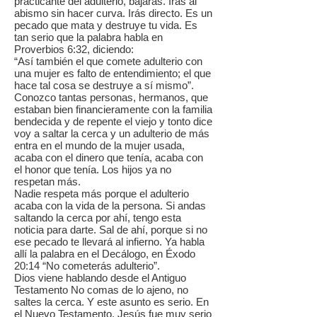
practicante del adulterio, bajarás. Irás al
abismo sin hacer curva. Irás directo. Es un
pecado que mata y destruye tu vida. Es
tan serio que la palabra habla en
Proverbios 6:32, diciendo:
“Así también el que comete adulterio con
una mujer es falto de entendimiento; el que
hace tal cosa se destruye a sí mismo”.
Conozco tantas personas, hermanos, que
estaban bien financieramente con la familia
bendecida y de repente el viejo y tonto dice
voy a saltar la cerca y un adulterio de más
entra en el mundo de la mujer usada,
acaba con el dinero que tenía, acaba con
el honor que tenía. Los hijos ya no
respetan más.
Nadie respeta más porque el adulterio
acaba con la vida de la persona. Si andas
saltando la cerca por ahí, tengo esta
noticia para darte. Sal de ahí, porque si no
ese pecado te llevará al infierno. Ya habla
allí la palabra en el Decálogo, en Éxodo
20:14 “No cometerás adulterio”.
Dios viene hablando desde el Antiguo
Testamento No comas de lo ajeno, no
saltes la cerca. Y este asunto es serio. En
el Nuevo Testamento, Jesús fue muy serio