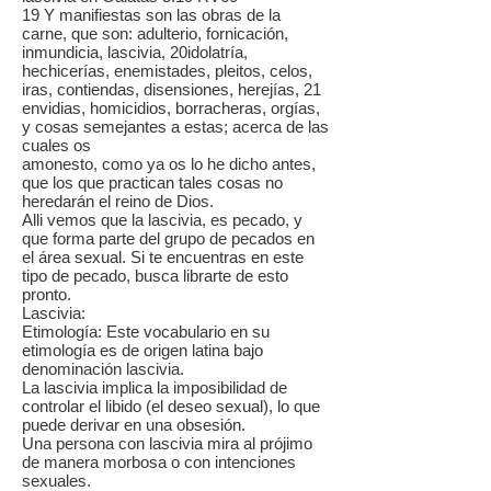
19 Y manifiestas son las obras de la
carne, que son: adulterio, fornicación,
inmundicia, lascivia, 20idolatría,
hechicerías, enemistades, pleitos, celos,
iras, contiendas, disensiones, herejías, 21
envidias, homicidios, borracheras, orgías,
y cosas semejantes a estas; acerca de las
cuales os
amonesto, como ya os lo he dicho antes,
que los que practican tales cosas no
heredarán el reino de Dios.
Alli vemos que la lascivia, es pecado, y
que forma parte del grupo de pecados en
el área sexual. Si te encuentras en este
tipo de pecado, busca librarte de esto
pronto.
Lascivia:
Etimología: Este vocabulario en su
etimología es de origen latina bajo
denominación lascivia.
La lascivia implica la imposibilidad de
controlar el libido (el deseo sexual), lo que
puede derivar en una obsesión.
Una persona con lascivia mira al prójimo
de manera morbosa o con intenciones
sexuales.