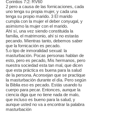
Corintios 7:2: RV60
2 pero a causa de las fornicaciones, cada
uno tenga su propia mujer, y cada una
tenga su propio marido. 3 El marido
cumpla con la mujer el deber conyugal, y
asimismo la mujer con el marido.
Ahí sí, una vez siendo constituida la
familia, el matrimonio, ahí si no estarás
pecando. Mientras tanto, debemos saber
que la fornicación es pecado.
5.o tipo de inmoralidad sexual: la
masturbación. Pocas personas hablan de
esto, pero es pecado, Mis hermanos, pero
nuestra sociedad esta tan mal, que dicen
que esta práctica es buena para la salud
de la persona. Aconsejan que se practique
la masturbación durante el día. Pero según
la Biblia eso es pecado. Estás usando tu
cuerpo para pecar. Entonces, aunque la
ciencia diga que no tiene nada de malo,
que incluso es bueno para la salud, y
aunque usted no va a encontrar la palabra
masturbación
en la biblia, si está implícito dentro su
contexto porque la masturbación requiere
inundar la cabeza con imágenes de
hombres o mujeres para la excitación, por