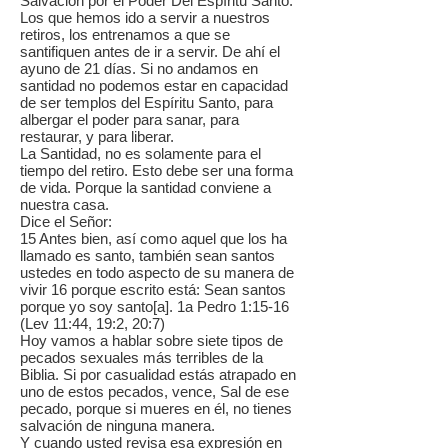
Salvación por el Poder Del Espíritu Santo.
Los que hemos ido a servir a nuestros
retiros, los entrenamos a que se
santifiquen antes de ir a servir. De ahí el
ayuno de 21 días. Si no andamos en
santidad no podemos estar en capacidad
de ser templos del Espíritu Santo, para
albergar el poder para sanar, para
restaurar, y para liberar.
La Santidad, no es solamente para el
tiempo del retiro. Esto debe ser una forma
de vida. Porque la santidad conviene a
nuestra casa.
Dice el Señor:
15 Antes bien, así como aquel que los ha
llamado es santo, también sean santos
ustedes en todo aspecto de su manera de
vivir 16 porque escrito está: Sean santos
porque yo soy santo[a]. 1a Pedro 1:15-16
(Lev 11:44, 19:2, 20:7)
Hoy vamos a hablar sobre siete tipos de
pecados sexuales más terribles de la
Biblia. Si por casualidad estás atrapado en
uno de estos pecados, vence, Sal de ese
pecado, porque si mueres en él, no tienes
salvación de ninguna manera.
Y cuando usted revisa esa expresión en