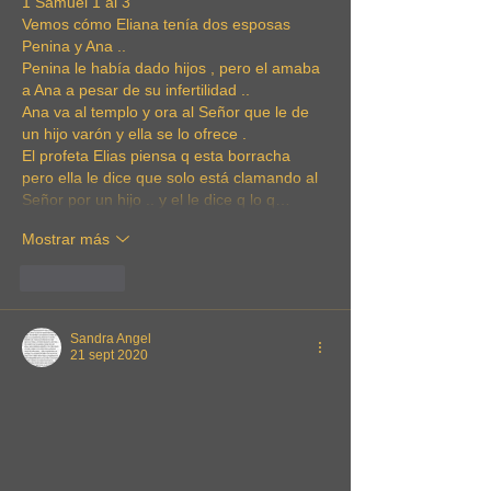
1 Samuel 1 al 3
Vemos cómo Eliana tenía dos esposas 
Penina y Ana ..
Penina le había dado hijos , pero el amaba 
a Ana a pesar de su infertilidad ..
Ana va al templo y ora al Señor que le de 
un hijo varón y ella se lo ofrece .
El profeta Elias piensa q esta borracha 
pero ella le dice que solo está clamando al 
Señor por un hijo .. y el le dice q lo q…
Mostrar más
Me gusta
Sandra Angel
21 sept 2020