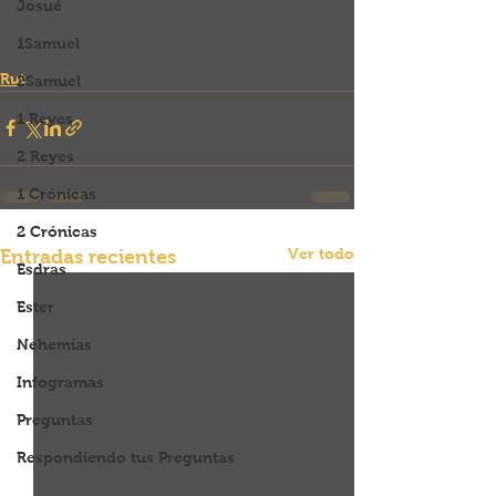
Josué
1Samuel
Rut
2Samuel
1 Reyes
2 Reyes
1 Crónicas
2 Crónicas
Ver todo
Entradas recientes
Esdras
Ester
Nehemías
Infogramas
Preguntas
Respondiendo tus Preguntas