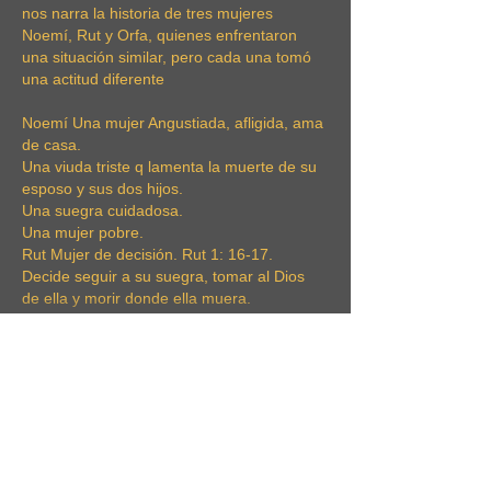
nos narra la historia de tres mujeres 
Noemí, Rut y Orfa, quienes enfrentaron 
una situación similar, pero cada una tomó 
una actitud diferente
Noemí Una mujer Angustiada, afligida, ama 
de casa.
Una viuda triste q lamenta la muerte de su 
esposo y sus dos hijos.
Una suegra cuidadosa.
Una mujer pobre.
Rut Mujer de decisión. Rut 1: 16-17. 
Decide seguir a su suegra, tomar al Dios 
de ella y morir donde ella muera.
Mujer incansable, humilde ,alabada ,…
Mostrar más
Me gusta
Sandra Angel
08 sept 2020