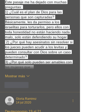
Este pasaje me ha dejado con muchas 
preguntas: 
1) ¿Cuál es el plan de Dios para las 
personas que son capturadas? 
Básicamente, les da permiso a los 
israelitas para torturarlos, pero ellos con 
toda honestidad no están haciendo nada 
malo, solo están defendiendo su hogar.
 2) ¿Por qué hay asesinatos sin resolver si 
los jueces pueden acudir a los levitas y 
pueden consultar con Dios sobre un caso 
determinado? 
3) ¿Por qué solo pueden ser amables con 
las mujeres que…
Mostrar más
Me gusta
Gloria Ramirez
14 jul 2020
Deuteronomio 19 al 21 