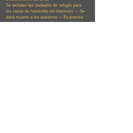
Se señalan las ciudades de refugio para 
los casos de homicidio sin intención — Se 
dará muerte a los asesinos — Es preciso 
que haya dos o tres testigos para llevar a 
cabo un juicio — Se castigará a los testigos 
falsos.
Se revelan las leyes para la selección de 
soldados y para hacer la guerra — Los 
heteos, amorreos, cananeos, ferezeos, 
heveos y jebuseos serán destruidos 
completamente.
La manera de absolver de la culpa con 
respecto a los asesinatos…
Mostrar más
Me gusta
Sandra Angel
14 jul 2020
Deuteronomio 19,20,21